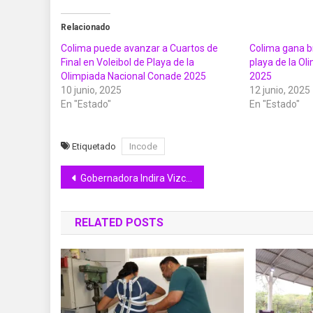
Relacionado
Colima puede avanzar a Cuartos de
Colima gana b
Final en Voleibol de Playa de la
playa de la O
Olimpiada Nacional Conade 2025
2025
10 junio, 2025
12 junio, 2025
En "Estado"
En "Estado"
Etiquetado
Incode
Navegación
Gobernadora Indira Vizcaíno entregó escrituras de casas Insuvi a 70 familias colimenses
de
RELATED POSTS
entradas