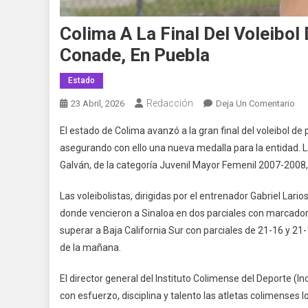
Colima A La Final Del Voleibol
Conade, En Puebla
Estado
Redacción
En
23 Abril, 2026
Deja Un Comentario
Col
El estado de Colima avanzó a la gran final del voleibol d
A
asegurando con ello una nueva medalla para la entidad. 
La
Galván, de la categoría Juvenil Mayor Femenil 2007-2008, 
Fin
Del
Las voleibolistas, dirigidas por el entrenador Gabriel Lar
Vol
donde vencieron a Sinaloa en dos parciales con marcador d
De
Pla
superar a Baja California Sur con parciales de 21-16 y 21-
De
de la mañana.
La
Oli
El director general del Instituto Colimense del Deporte (
Nac
con esfuerzo, disciplina y talento las atletas colimens