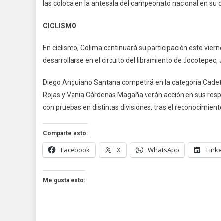
Co
las coloca en la antesala del campeonato nacional en su c
En
Pue
CICLISMO
En ciclismo, Colima continuará su participación este vierne
desarrollarse en el circuito del libramiento de Jocotepec, 
Diego Anguiano Santana competirá en la categoría Cadete
Rojas y Vania Cárdenas Magaña verán acción en sus respe
con pruebas en distintas divisiones, tras el reconocimiento
Comparte esto:
Facebook
X
WhatsApp
Link
Me gusta esto: