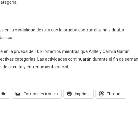
nade,
ategoría.
bla
s en la modalidad de ruta con la prueba contrarreloj individual, a
Jalisco.
 en la prueba de 10 kilómetros mientras que Anllely Camila Gaitán
ctivas categorías. Las actividades continuarán durante el fin de sema
 de circuito y entrenamiento oficial.
edIn
Correo electrónico
Imprimir
Threads