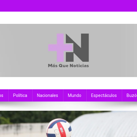
os
Política
Nacionales
Mundo
Espectáculos
Buzó