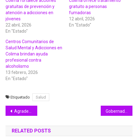
Colima fortalece acciones
Colima ofrece tratamiento
gratuitas de prevención y
gratuito a personas
atención a adicciones en
fumadoras
jóvenes
12 abril, 2026
22 abril, 2026
En "Estado"
En "Estado"
Centros Comunitarios de
Salud Mental y Adicciones en
Colima brindan ayuda
profesional contra
alcoholismo
13 febrero, 2026
En "Estado"
Etiquetado
Salud
Navegación
Agradece Indira Vizcaíno respaldo de la Presidenta de México para contar con Centros LIBRE en todos los municipios
Gobernadora de Colima inauguró los Juegos Deportivos Escolares de la Educación Básica 2026
de
RELATED POSTS
entradas