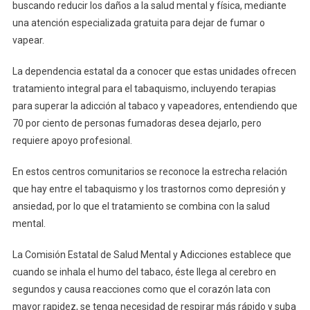
Con
buscando reducir los daños a la salud mental y física, mediante
Servicio
una atención especializada gratuita para dejar de fumar o
Gratuito
vapear.
En
Centros
La dependencia estatal da a conocer que estas unidades ofrecen
Comunitarios
tratamiento integral para el tabaquismo, incluyendo terapias
De
para superar la adicción al tabaco y vapeadores, entendiendo que
Salud
70 por ciento de personas fumadoras desea dejarlo, pero
Mental
requiere apoyo profesional.
Y
Adicciones
En estos centros comunitarios se reconoce la estrecha relación
que hay entre el tabaquismo y los trastornos como depresión y
ansiedad, por lo que el tratamiento se combina con la salud
mental.
La Comisión Estatal de Salud Mental y Adicciones establece que
cuando se inhala el humo del tabaco, éste llega al cerebro en
segundos y causa reacciones como que el corazón lata con
mayor rapidez, se tenga necesidad de respirar más rápido y suba