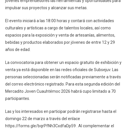
jóvenes emprendedores las herramientas y oportunidades para
Del
impulsar sus proyectos y alcanzar sus metas.
28
De
El evento iniciará a las 18:00 horas y contará con actividades
Marzo,
culturales y artísticas a cargo de talentos locales, así como
En
espacios para la exposición y venta de artesanías, alimentos,
Cuauhtémoc
bebidas y productos elaborados por jóvenes de entre 12 y 29
años de edad.
La convocatoria para obtener un espacio gratuito de exhibición y
venta ya está disponible en las redes oficiales de Subsejuv. Las
personas seleccionadas serán notificadas previamente a través
del correo electrónico registrado. Para esta segunda edición del
Mercadito Joven Cuauhtémoc 2026 habrá cupo limitado a 70
participantes.
Las y los interesados en participar podrán registrarse hasta el
domingo 22 de marzo a través del enlace
https://forms.gle/bqrPfNh3CxdfaDp59 . Al complementar el