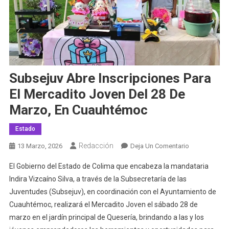
Subsejuv Abre Inscripciones Para
El Mercadito Joven Del 28 De
Marzo, En Cuauhtémoc
Estado
Redacción
En
13 Marzo, 2026
Deja Un Comentario
Subsejuv
El Gobierno del Estado de Colima que encabeza la mandataria
Abre
Indira Vizcaíno Silva, a través de la Subsecretaría de las
Inscripciones
Juventudes (Subsejuv), en coordinación con el Ayuntamiento de
Para
Cuauhtémoc, realizará el Mercadito Joven el sábado 28 de
El
Mercadito
marzo en el jardín principal de Quesería, brindando a las y los
Joven