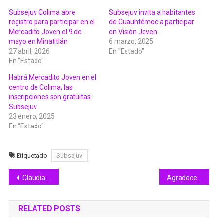
Subsejuv Colima abre
Subsejuv invita a habitantes
registro para participar en el
de Cuauhtémoc a participar
Mercadito Joven el 9 de
en Visión Joven
mayo en Minatitlán
6 marzo, 2025
27 abril, 2026
En "Estado"
En "Estado"
Habrá Mercadito Joven en el
centro de Colima; las
inscripciones son gratuitas:
Subsejuv
23 enero, 2025
En "Estado"
Etiquetado
Subsejuv
Navegación
Claudia Sheinbaum e Indira Vizcaíno coinciden en que Pensión Mujeres Bienestar es equidad y justicia
Agradece Indira Vizcaíno respaldo de la Presidenta de México para contar con Centros LIBRE en todos los municipios
de
RELATED POSTS
entradas