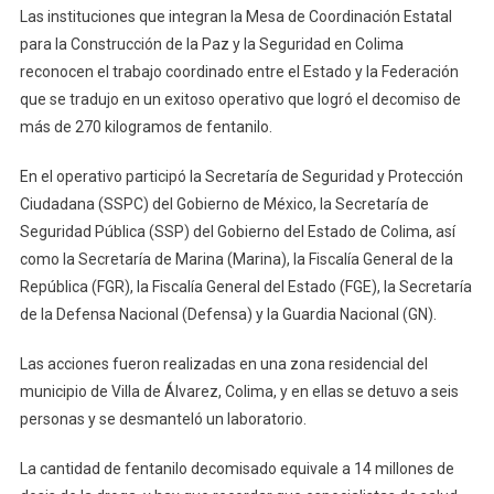
Las instituciones que integran la Mesa de Coordinación Estatal
Coordinado
para la Construcción de la Paz y la Seguridad en Colima
Entre
reconocen el trabajo coordinado entre el Estado y la Federación
Estado
que se tradujo en un exitoso operativo que logró el decomiso de
Y
Federación
más de 270 kilogramos de fentanilo.
Generó
Decomiso
En el operativo participó la Secretaría de Seguridad y Protección
De
Ciudadana (SSPC) del Gobierno de México, la Secretaría de
Más
Seguridad Pública (SSP) del Gobierno del Estado de Colima, así
270
como la Secretaría de Marina (Marina), la Fiscalía General de la
Kg
República (FGR), la Fiscalía General del Estado (FGE), la Secretaría
De
de la Defensa Nacional (Defensa) y la Guardia Nacional (GN).
Fentanilo
Las acciones fueron realizadas en una zona residencial del
municipio de Villa de Álvarez, Colima, y en ellas se detuvo a seis
personas y se desmanteló un laboratorio.
La cantidad de fentanilo decomisado equivale a 14 millones de