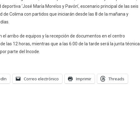
acional
 deportiva ‘José María Morelos y Pavón’, escenario principal de las seis
026
dad de Colima con partidos que iniciarán desde las 8 de la mañana y
días.
con el arribo de equipos y la recepción de documentos en el centro
 de las 12 horas, mientras que a las 6:00 de la tarde será la junta técnica
por parte del Incode.
edIn
Correo electrónico
Imprimir
Threads