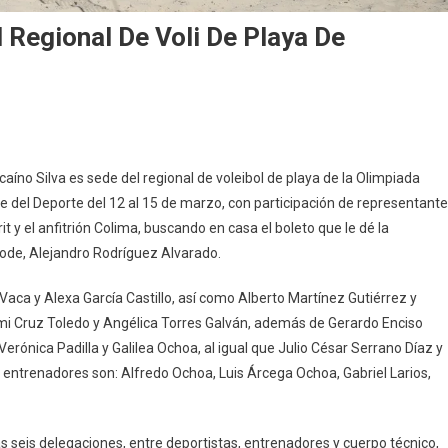
l Regional De Voli De Playa De
n
ste
aíno Silva es sede del regional de voleibol de playa de la Olimpiada
ueves
e del Deporte del 12 al 15 de marzo, con participación de representant
icia
 y el anfitrión Colima, buscando en casa el boleto que le dé la
n
Incode, Alejandro Rodríguez Alvarado.
olima
aca y Alexa García Castillo, así como Alberto Martínez Gutiérrez y
egional
e
mi Cruz Toledo y Angélica Torres Galván, además de Gerardo Enciso
oli
erónica Padilla y Galilea Ochoa, al igual que Julio César Serrano Díaz y
e
s entrenadores son: Alfredo Ochoa, Luis Árcega Ochoa, Gabriel Larios,
laya
e
limpiada
as seis delegaciones, entre deportistas, entrenadores y cuerpo técnico,