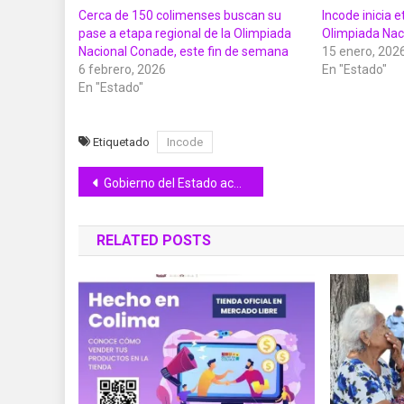
Cerca de 150 colimenses buscan su
Incode inicia e
pase a etapa regional de la Olimpiada
Olimpiada Nac
Nacional Conade, este fin de semana
15 enero, 202
6 febrero, 2026
En "Estado"
En "Estado"
Etiquetado
Incode
Navegación
Gobierno del Estado acerca servicios de salud, apoyos sociales y atención institucional a colonias de Colima
de
RELATED POSTS
entradas