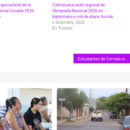
tapa estatal de la
Colima será sede regional de
ional Conade 2026
Olimpiada Nacional 2026 en
6
balonmano y voli de playa: Incode
6 diciembre, 2025
En "Estado"
Estudiantes de Comala reciben tarjetas de Mi ColiBeca para Empezar que otorga el gobierno de Indira Vizcaíno