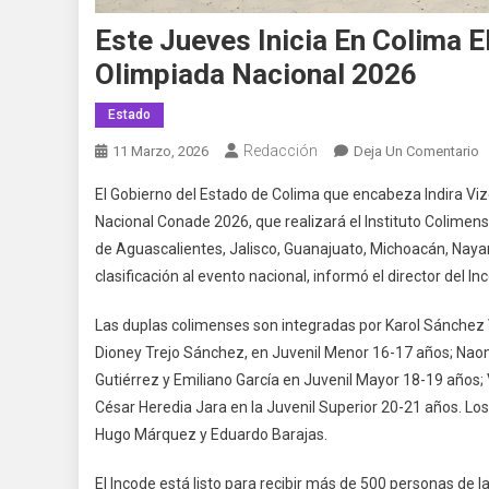
Este Jueves Inicia En Colima E
Olimpiada Nacional 2026
Estado
Redacción
E
11 Marzo, 2026
Deja Un Comentario
E
El Gobierno del Estado de Colima que encabeza Indira Vizc
J
Nacional Conade 2026, que realizará el Instituto Colimens
In
de Aguascalientes, Jalisco, Guanajuato, Michoacán, Nayarit
E
clasificación al evento nacional, informó el director del 
C
El
Las duplas colimenses son integradas por Karol Sánchez V
R
D
Dioney Trejo Sánchez, en Juvenil Menor 16-17 años; Nao
V
Gutiérrez y Emiliano García en Juvenil Mayor 18-19 años; V
D
César Heredia Jara en la Juvenil Superior 20-21 años. Lo
P
Hugo Márquez y Eduardo Barajas.
D
O
El Incode está listo para recibir más de 500 personas de l