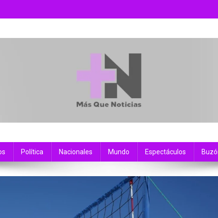
os
Política
Nacionales
Mundo
Espectáculos
Buzó