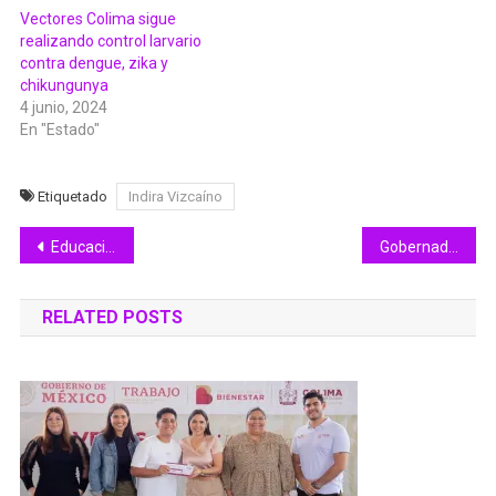
Vectores Colima sigue
realizando control larvario
contra dengue, zika y
chikungunya
4 junio, 2024
En "Estado"
Etiquetado
Indira Vizcaíno
Navegación
Educación Colima entrega rehabilitación del taller agroindustrial del CBTA 148; fortalece formación académica y práctica de estudiantes
Gobernadora de Colima inicia entrega de Mi ColiBeca para Empezar a estudiantes de preescolar en Cuauhtémoc
de
RELATED POSTS
entradas