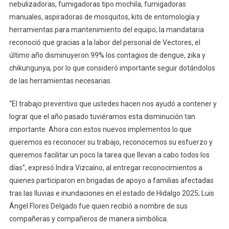
Equipo
nebulizadoras, fumigadoras tipo mochila, fumigadoras
Con
manuales, aspiradoras de mosquitos, kits de entomología y
Inversión
herramientas para mantenimiento del equipo; la mandataria
De
reconoció que gracias a la labor del personal de Vectores, el
3.6
último año disminuyeron 99% los contagios de dengue, zika y
Mdp
chikungunya, por lo que consideró importante seguir dotándolos
Para
de las herramientas necesarias.
Combatir
Dengue,
“El trabajo preventivo que ustedes hacen nos ayudó a contener y
Zika
lograr que el año pasado tuviéramos esta disminución tan
Y
importante. Ahora con estos nuevos implementos lo que
Chikungunya
queremos es reconocer su trabajo, reconocemos su esfuerzo y
queremos facilitar un poco la tarea que llevan a cabo todos los
días”, expresó Indira Vizcaíno, al entregar reconocimientos a
quienes participaron en brigadas de apoyo a familias afectadas
tras las lluvias e inundaciones en el estado de Hidalgo 2025; Luis
Ángel Flores Delgado fue quien recibió a nombre de sus
compañeras y compañeros de manera simbólica.