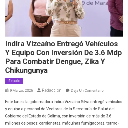
Indira Vizcaíno Entregó Vehículos
Y Equipo Con Inversión De 3.6 Mdp
Para Combatir Dengue, Zika Y
Chikungunya
Estado
Redacción
En
9 Marzo, 2026
Deja Un Comentario
Indira
Este lunes, la gobernadora Indira Vizcaíno Silva entregó vehículos
Vizcaíno
y equipo a personal de Vectores de la Secretaría de Salud del
Entregó
Gobierno del Estado de Colima, con inversión de más de 3.6
Vehículos
millones de pesos: camionetas, máquinas fumigadoras, termo-
Y