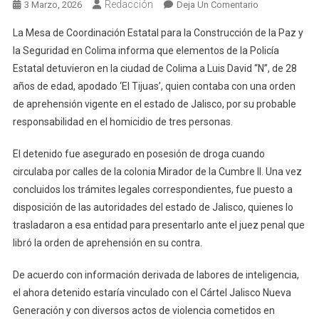
Redacción
En
3 Marzo, 2026
Deja Un Comentario
Policía
La Mesa de Coordinación Estatal para la Construcción de la Paz y
Estatal
la Seguridad en Colima informa que elementos de la Policía
Detiene
Estatal detuvieron en la ciudad de Colima a Luis David “N”, de 28
A
años de edad, apodado ‘El Tijuas’, quien contaba con una orden
Presunto
Integrante
de aprehensión vigente en el estado de Jalisco, por su probable
Del
responsabilidad en el homicidio de tres personas.
Cártel
Jalisco
El detenido fue asegurado en posesión de droga cuando
Nueva
circulaba por calles de la colonia Mirador de la Cumbre II. Una vez
Generación;
concluidos los trámites legales correspondientes, fue puesto a
Era
disposición de las autoridades del estado de Jalisco, quienes lo
Buscado
trasladaron a esa entidad para presentarlo ante el juez penal que
Por
libró la orden de aprehensión en su contra.
Triple
Homicidio
De acuerdo con información derivada de labores de inteligencia,
el ahora detenido estaría vinculado con el Cártel Jalisco Nueva
Generación y con diversos actos de violencia cometidos en