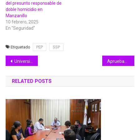
del presunto responsable de
doble homicidio en
Manzanillo
10 febrero, 2025
En "Seguridad"
Etiquetado
PEP
SSP
Navegación
Universidad Intercultural de Colima abre preinscripción 2026
Aprueban aumento salarial a personal operativo de UEPC Colima que salvaguarda la vida y patrimonio de la población
de
RELATED POSTS
entradas