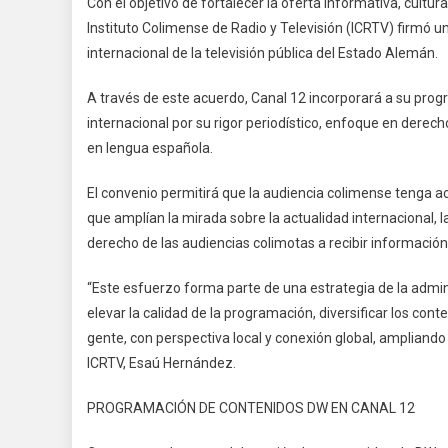
Con el objetivo de fortalecer la oferta informativa, cultur
De
Instituto Colimense de Radio y Televisión (ICRTV) firmó u
De
internacional de la televisión pública del Estado Alemán.
We
De
A través de este acuerdo, Canal 12 incorporará a su pro
Al
internacional por su rigor periodístico, enfoque en derech
Ll
Al
en lengua española.
Ca
El convenio permitirá que la audiencia colimense tenga 
12
De
que amplían la mirada sobre la actualidad internacional, l
IC
derecho de las audiencias colimotas a recibir información 
“Este esfuerzo forma parte de una estrategia de la admin
elevar la calidad de la programación, diversificar los con
gente, con perspectiva local y conexión global, ampliando 
ICRTV, Esaú Hernández.
PROGRAMACIÓN DE CONTENIDOS DW EN CANAL 12