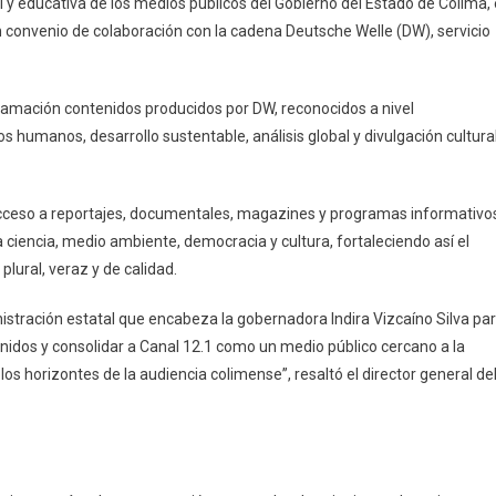
al y educativa de los medios públicos del Gobierno del Estado de Colima, 
n convenio de colaboración con la cadena Deutsche Welle (DW), servicio
utsche
lle
gramación contenidos producidos por DW, reconocidos a nivel
emania
os humanos, desarrollo sustentable, análisis global y divulgación cultural
egarán
nal
acceso a reportajes, documentales, magazines y programas informativo
l
a ciencia, medio ambiente, democracia y cultura, fortaleciendo así el
RTV
plural, veraz y de calidad.
istración estatal que encabeza la gobernadora Indira Vizcaíno Silva pa
tenidos y consolidar a Canal 12.1 como un medio público cercano a la
los horizontes de la audiencia colimense”, resaltó el director general de