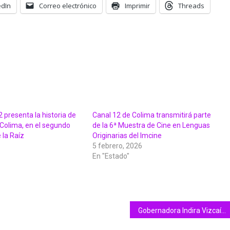
edIn
Correo electrónico
Imprimir
Threads
 presenta la historia de
Canal 12 de Colima transmitirá parte
 Colima, en el segundo
de la 6ª Muestra de Cine en Lenguas
 la Raíz
Originarias del Imcine
5 febrero, 2026
En "Estado"
Gobernadora Indira Vizcaíno expone a CMIC avances y retos en finanzas, salud, educación, infraestructura, seguridad y turismo