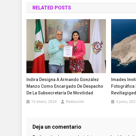
de
RELATED POSTS
entradas
Indira Designa A Armando González
Imades Invit
Manzo Como Encargado De Despacho
Fotográfica 
De La Subsecretaría De Movilidad
Revillagige
15 enero, 2024
Redacción
4 junio, 202
Deja un comentario