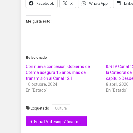
Facebook
X
WhatsApp
Link
Me gusta esto:
Relacionado
Con nueva concesión, Gobierno de
ICRTV Canal 12
Colima asegura 15 años más de
la Catedral de
transmisión al Canal 12.1
capítulo Desde
10 octubre, 2024
8 abril, 2026
En "Estado"
En "Estado"
Etiquetado
Cultura
Navegación
Feria Profesiográfica fortalece orientación vocacional de estudiantes en Tecomán; el jueves será en Manzanillo