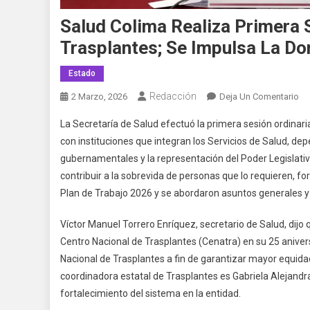
Salud Colima Realiza Primera 
Trasplantes; Se Impulsa La D
Estado
Redacción
En
2 Marzo, 2026
Deja Un Comentario
Sa
La Secretaría de Salud efectuó la primera sesión ordinari
Co
con instituciones que integran los Servicios de Salud, d
Re
gubernamentales y la representación del Poder Legislativ
Pr
contribuir a la sobrevida de personas que lo requieren, for
Se
20
Plan de Trabajo 2026 y se abordaron asuntos generales y
De
Co
Víctor Manuel Torrero Enríquez, secretario de Salud, dijo 
Est
Centro Nacional de Trasplantes (Cenatra) en su 25 aniver
De
Nacional de Trasplantes a fin de garantizar mayor equidad
Tr
coordinadora estatal de Trasplantes es Gabriela Alejandr
Se
fortalecimiento del sistema en la entidad.
Im