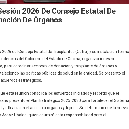
Sesión 2026 De Consejo Estatal De
onación De Órganos
lud
a 2026 del Consejo Estatal de Trasplantes (Cetra) y su instalación forma
lima
ependencias del Gobierno del Estado de Colima, organizaciones no
aliza
o, para coordinar acciones de donación y trasplante de órganos y
imera
taleciendo las políticas públicas de salud en la entidad. Se presentó el
sión
26
 acuerdos estratégicos.
nsejo
que esta reunión consolida los esfuerzos iniciados y recordó que el
atal
sario presentó el Plan Estratégico 2025-2030 para fortalecer el Sistem
 y eficacia en el acceso a órganos y tejidos. Se determinó que la nueva
asplantes;
a Araoz Ubaldo, quien asumirá esta responsabilidad para el
pulsa