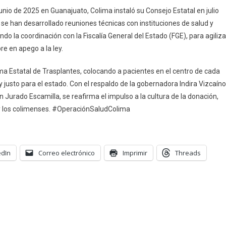
unio de 2025 en Guanajuato, Colima instaló su Consejo Estatal en julio
nación
 han desarrollado reuniones técnicas con instituciones de salud y
ndo la coordinación con la Fiscalía General del Estado (FGE), para agiliza
ganos
e en apego a la ley.
ma Estatal de Trasplantes, colocando a pacientes en el centro de cada
usto para el estado. Con el respaldo de la gobernadora Indira Vizcaíno
 Jurado Escamilla, se reafirma el impulso a la cultura de la donación,
s y los colimenses. #OperaciónSaludColima
edIn
Correo electrónico
Imprimir
Threads