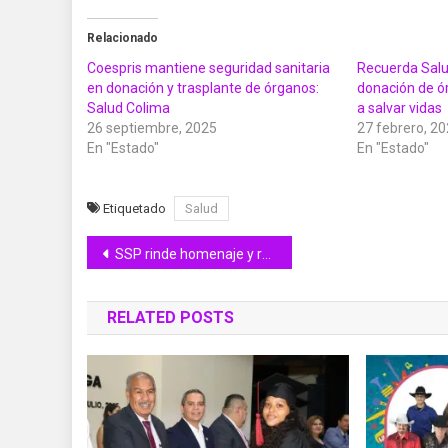
Relacionado
Coespris mantiene seguridad sanitaria
Recuerda Salu
en donación y trasplante de órganos:
donación de o
Salud Colima
a salvar vidas
26 septiembre, 2025
27 febrero, 2
En "Estado"
En "Estado"
Etiquetado
Salud
Navegación
SSP rinde homenaje y reconoce la trayectoria y la valentía de elemento de la Policía Estatal
de
RELATED POSTS
entradas