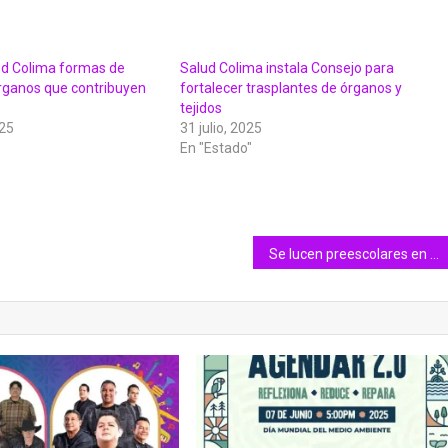
d Colima formas de
Salud Colima instala Consejo para
́rganos que contribuyen
fortalecer trasplantes de órganos y
tejidos
025
31 julio, 2025
En "Estado"
Se lucen preescolares en exhibición de Escoltas de Bandera, en la Secretaría de Educación Colima