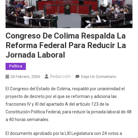
Congreso De Colima Respalda La
Reforma Federal Para Reducir La
Jornada Laboral
Política
Redacción
En
26 Febrero, 2026
Deja Un Comentario
Congreso
El Congreso del Estado de Colima, respaldó por unanimidad el
De
proyecto de decreto por el que se reforman y adiciona las
Colima
fracciones IV y XI del apartado A del artículo 123 de la
Respalda
Constitución Política Federal, para reducir la jornada laboral de 48
La
Reforma
a 40 horas semanales.
Federal
Para
El documento aprobado por la LXI Legislatura con 24 votos a