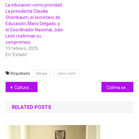
La educación como prioridad:
La presidenta Claudia
Sheinbaum, el secretario de
Educación, Mario Delgado, y
el Coordinador Nacional, Julio
León reafirman su
compromiso
15 febrero, 2025
En "Estado"
Etiquetado
Becas
Julio León
Navegación
Cultura Colima e INAH realizan acciones de restauración en el Teatro Hidalgo
Colima se ubica fuera de los primeros 20 estados del país con más casos e incidencia de dengue en 2025
de
RELATED POSTS
entradas