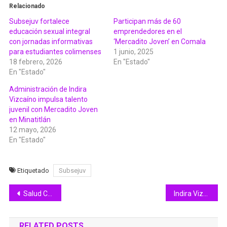
Relacionado
Subsejuv fortalece
Participan más de 60
educación sexual integral
emprendedores en el
con jornadas informativas
‘Mercadito Joven’ en Comala
para estudiantes colimenses
1 junio, 2025
18 febrero, 2026
En "Estado"
En "Estado"
Administración de Indira
Vizcaíno impulsa talento
juvenil con Mercadito Joven
en Minatitlán
12 mayo, 2026
En "Estado"
Etiquetado
Subsejuv
Navegación
Salud Colima realiza operativo para el turismo ‘Vacaciones Decembrinas 2025’
Indira Vizcaíno inaugura el ‘Bosque Navideño’ en el Parque Regional de Colima
de
RELATED POSTS