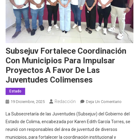
Subsejuv Fortalece Coordinación
Con Municipios Para Impulsar
Proyectos A Favor De Las
Juventudes Colimenses
Estado
Redacción
En
19 Diciembre, 2025
Deja Un Comentario
Subsejuv
La Subsecretaría de las Juventudes (Subsejuv) del Gobierno del
Fortalece
Estado de Colima, encabezada por Karen Edith García Torres, se
Coordina
reunió con responsables del área de juventud de diversos
Con
municipios, para fortalecer la coordinación institucional y
Municipi