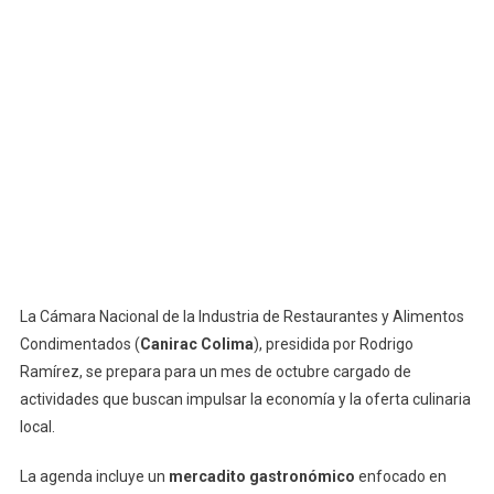
Y
Novedades
En
La
Feria
De
Todos
Los
Santos
La Cámara Nacional de la Industria de Restaurantes y Alimentos
Condimentados (
Canirac Colima
), presidida por Rodrigo
Ramírez, se prepara para un mes de octubre cargado de
actividades que buscan impulsar la economía y la oferta culinaria
local.
La agenda incluye un
mercadito gastronómico
enfocado en