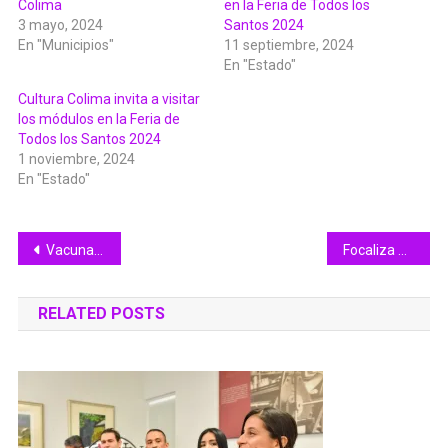
Colima
en la Feria de Todos los
3 mayo, 2024
Santos 2024
En "Municipios"
11 septiembre, 2024
En "Estado"
Cultura Colima invita a visitar
los módulos en la Feria de
Todos los Santos 2024
1 noviembre, 2024
En "Estado"
Navegación
Vacunación contra Sarampión, VPH e Influenza en Colima| Llamado Urgente de Secretaría de Salud
Focaliza Salud Colima el control larvario en 9 colonias y fraccionamientos
de
RELATED POSTS
entradas