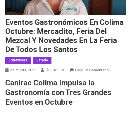
Eventos Gastronómicos En Colima
Octubre: Mercadito, Feria Del
Mezcal Y Novedades En La Feria
De Todos Los Santos
Entrevistas
Estado
Redacción
En
2 Octubre, 2025
Deja Un Comentario
Eventos
Canirac Colima Impulsa la
Gastronómic
En
Gastronomía con Tres Grandes
Colima
Eventos en Octubre
Octubre:
Mercadito,
Feria
Del
Mezcal