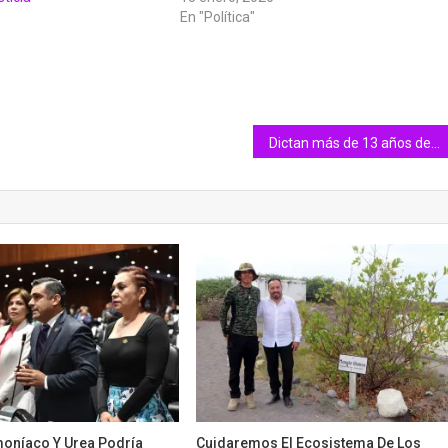
En "Política"
Dictan más de 13 años de prisión a responsable de violación impropia agravada en agravio de un menor
moníaco Y Urea Podría
Cuidaremos El Ecosistema De Los