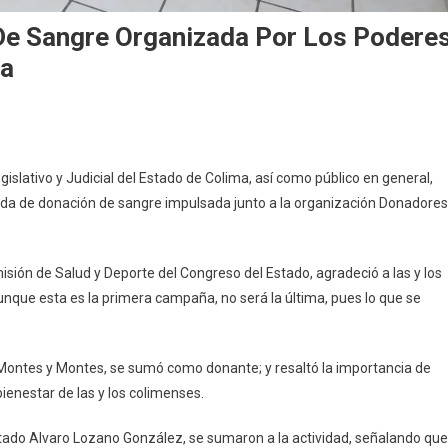
De Sangre Organizada Por Los Podere
ma
En
Exitosa
islativo y Judicial del Estado de Colima, así como público en general,
Jornada
rnada de donación de sangre impulsada junto a la organización Donadores
De
Donación
De
sión de Salud y Deporte del Congreso del Estado, agradeció a las y los
Sangre
aunque esta es la primera campaña, no será la última, pues lo que se
Organizada
Por
Los
 Montes y Montes, se sumó como donante; y resaltó la importancia de
Poderes
Legislativo
bienestar de las y los colimenses.
Y
Judicial
utado Alvaro Lozano González, se sumaron a la actividad, señalando que