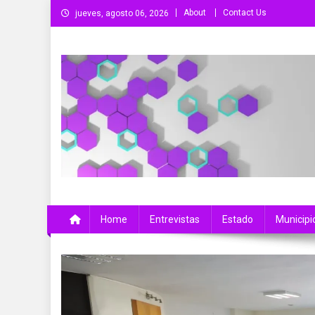
Saltar
About
Contact Us
jueves, agosto 06, 2026
al
contenido
Más Que Noticias
Noticias de Colima, México y el Mundo
Home
Entrevistas
Estado
Municipi