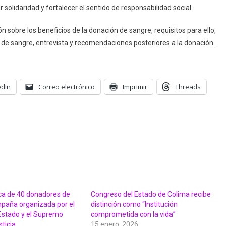
En
solidaridad y fortalecer el sentido de responsabilidad social.
Colima
 sobre los beneficios de la donación de sangre, requisitos para ello,
a de sangre, entrevista y recomendaciones posteriores a la donación.
edIn
Correo electrónico
Imprimir
Threads
rca de 40 donadores de
Congreso del Estado de Colima recibe
paña organizada por el
distinción como “Institución
Estado y el Supremo
comprometida con la vida”
sticia
15 enero, 2026