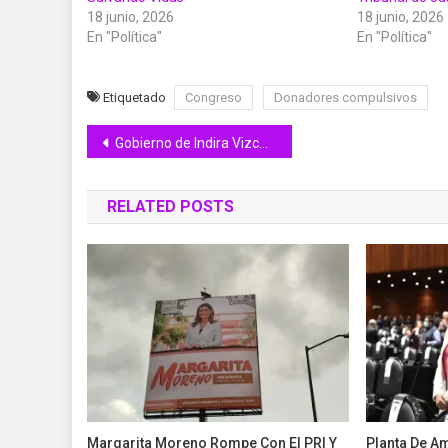
18 junio, 2026
18 junio, 2026
En "Política"
En "Política"
Etiquetado
Congreso
Donadores compulsivos
Navegación
Gobierno de Indira Vizcaíno impulsa el autoempleo y fortalece nuevos negocios en Colima
de
RELATED POSTS
entradas
Margarita Moreno Rompe Con El PRI Y
Planta De A