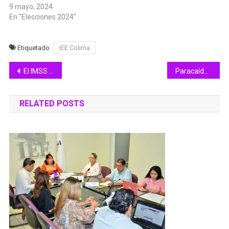
9 mayo, 2024
En "Elecciones 2024"
Etiquetado
IEE Colima
Navegación
El IMSS te orienta: ¿cómo identificar una urgencia de salud derivada del consumo de marihuana?
Paracaídas/Rogelio Guedea
de
RELATED POSTS
entradas