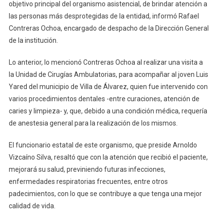
El
objetivo principal del organismo asistencial, de brindar atención a
Programa
las personas más desprotegidas de la entidad, informó Rafael
De
Contreras Ochoa, encargado de despacho de la Dirección General
Cirugías
de la institución.
Ambulatorias
Durante
Lo anterior, lo mencionó Contreras Ochoa al realizar una visita a
El
la Unidad de Cirugías Ambulatorias, para acompañar al joven Luis
Presente
Yared del municipio de Villa de Álvarez, quien fue intervenido con
Año
varios procedimientos dentales -entre curaciones, atención de
caries y limpieza- y, que, debido a una condición médica, requería
de anestesia general para la realización de los mismos.
El funcionario estatal de este organismo, que preside Arnoldo
Vizcaíno Silva, resaltó que con la atención que recibió el paciente,
mejorará su salud, previniendo futuras infecciones,
enfermedades respiratorias frecuentes, entre otros
padecimientos, con lo que se contribuye a que tenga una mejor
calidad de vida.