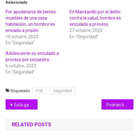
Relacionado
Por apoderarse de bienes
En Manzanillo por el delito
muebles de una casa
contra la salud, hombre es
habitación, un hombre es
vinculado a proceso
enviado a prisión
27 octubre, 2023
16 octubre, 2023
En "Seguridad"
En "Seguridad"
Adolescente es vinculado a
proceso por secuestro
6 octubre, 2023
En "Seguridad"
Etiquetado
FGE
Seguridad
Navegación
Está garantizada la seguridad de asistentes en la Feria de Colima: Iffecol
Podrán beneficiarse más de 300 personas en Tecomán con el programa “Por Una Mejor Vivienda”
de
RELATED POSTS
entradas