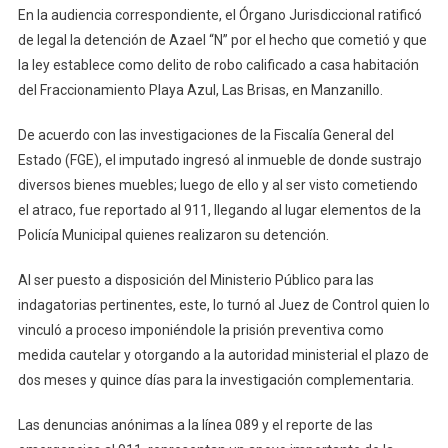
En la audiencia correspondiente, el Órgano Jurisdiccional ratificó
Sustraer
de legal la detención de Azael “N” por el hecho que cometió y que
Sin
la ley establece como delito de robo calificado a casa habitación
Autorizac
del Fraccionamiento Playa Azul, Las Brisas, en Manzanillo.
Bienes
Muebles
De acuerdo con las investigaciones de la Fiscalía General del
De
Un
Estado (FGE), el imputado ingresó al inmueble de donde sustrajo
Domicilio
diversos bienes muebles; luego de ello y al ser visto cometiendo
Es
el atraco, fue reportado al 911, llegando al lugar elementos de la
Vinculado
Policía Municipal quienes realizaron su detención.
A
Proceso
Al ser puesto a disposición del Ministerio Público para las
indagatorias pertinentes, este, lo turnó al Juez de Control quien lo
vinculó a proceso imponiéndole la prisión preventiva como
medida cautelar y otorgando a la autoridad ministerial el plazo de
dos meses y quince días para la investigación complementaria.
Las denuncias anónimas a la línea 089 y el reporte de las