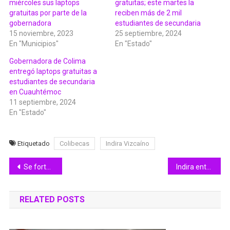
miércoles sus laptops
gratuitas; este martes la
gratuitas por parte de la
reciben más de 2 mil
gobernadora
estudiantes de secundaria
15 noviembre, 2023
25 septiembre, 2024
En "Municipios"
En "Estado"
Gobernadora de Colima
entregó laptops gratuitas a
estudiantes de secundaria
en Cuauhtémoc
11 septiembre, 2024
En "Estado"
Etiquetado
Colibecas
Indira Vizcaíno
Navegación
Se fortalecen proyectos de salud entre Colima y Pasco, EU
Indira entregó mobiliario digno en Secundaria Flores Magón, de Manzanillo
de
RELATED POSTS
entradas