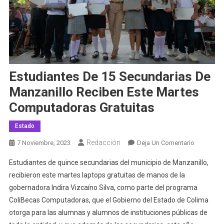
Estudiantes De 15 Secundarias De
Manzanillo Reciben Este Martes
Computadoras Gratuitas
Estado
Redacción
En
7 Noviembre, 2023
Deja Un Comentario
Estudiant
Estudiantes de quince secundarias del municipio de Manzanillo,
De
recibieron este martes laptops gratuitas de manos de la
15
gobernadora Indira Vizcaíno Silva, como parte del programa
Secundari
ColiBecas Computadoras, que el Gobierno del Estado de Colima
De
Manzanill
otorga para las alumnas y alumnos de instituciones públicas de
Reciben