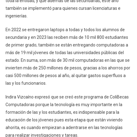
toda la entidad, y que además de las secundarias, este año
Este
también se implementó para quienes cursan licenciaturas e
Martes
ingenierías.
Computad
Gratuitas
En 2022 se entregaron laptops a todas y todos los alumnos de
secundaria y en 2023 las reciben más de 10 mil 800 estudiantes
de primer grado; también se están entregando computadoras a
más de 19 mil jóvenes de todas las universidades públicas del
estado. En suma, son más de 30 mil computadoras en las que se
invierten más de 250 millones de pesos, gracias a los ahorros por
casi 500 millones de pesos al año, al quitar gastos superfluos a
las y los funcionarios.
Indira Vizcaíno expresó que se creó este programa de ColiBecas
Computadoras porque la tecnología es muy importante en la
formación de las y los estudiantes, es indispensable para la
educación de los jóvenes pues esta etapa que están viviendo
ahorita, es cuando empiezan a adentrarse en las tecnologías
para realizar investigaciones y tareas.