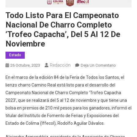
Todo Listo Para El Campeonato
Nacional De Charro Completo
‘Trofeo Capacha’, Del 5 Al 12 De
Noviembre
Estado
Redacción
En
26 Octubre, 2023
Deja Un Comentario
Todo
En el marco de la edición 84 de la Feria de Todos los Santos, el
Listo
lienzo charro Camino Real está listo para el desarrollo del
Para
Campeonato Nacional de Charro Completo ‘Trofeo Capacha
El
2023’, que se realizará del 5 al 12 de noviembre y que tiene una
Campeonat
Nacional
bolsa en premios de 210 mil pesos para los ganadores, informó el
De
titular del Instituto de Fomento de Ferias y Exposiciones del
Charro
Estado de Colima (Iffecol), Rodolfo Aguilar Dávalos.
Completo
‘Trofeo
Alejandro Armendáriz, presidente de la Asociación de Charros