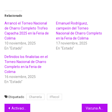
Relacionado
Arrancó el Torneo Nacional
Emanuel Rodríguez,
de Charro Completo Trofeo
campeón del Torneo
Capacha 2025 en la Feria de
Nacional de Charro Completo
Colima
en la Feria de Colima
10 noviembre, 2025
17 noviembre, 2025
En "Estado"
En "Estado"
Definidos los finalistas en el
Torneo Nacional de Charro
Completo en la Feria de
Colima
16 noviembre, 2025
En "Estado"
Etiquetado
Charrería
Iffecol
Navegación
Activación impacta de manera directa en nuestra salud física, mental y emocional: Indira
Vacuna Abdala tiene eficacia de 98% para prevenir Covid-19 severo