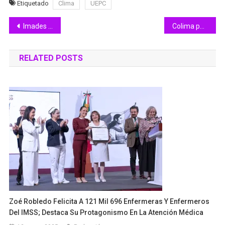
Etiquetado
Clima
UEPC
Navegación
Imades e Iffecol aplicarán la ‘Ruta de Cero Unicel’ en la Feria de Colima
Colima participa en Encuentro Internacional de Farmacovigilancia de las Américas
de
RELATED POSTS
entradas
Zoé Robledo Felicita A 121 Mil 696 Enfermeras Y Enfermeros
Del IMSS; Destaca Su Protagonismo En La Atención Médica