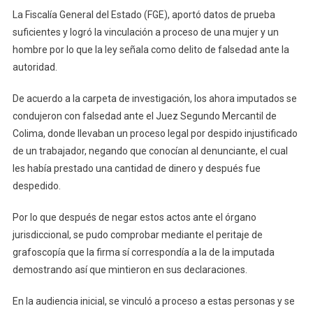
Vinculan
La Fiscalía General del Estado (FGE), aportó datos de prueba
A
suficientes y logró la vinculación a proceso de una mujer y un
Proceso
hombre por lo que la ley señala como delito de falsedad ante la
A
autoridad.
Una
Mujer
De acuerdo a la carpeta de investigación, los ahora imputados se
Y
Un
condujeron con falsedad ante el Juez Segundo Mercantil de
Hombre
Colima, donde llevaban un proceso legal por despido injustificado
Por
de un trabajador, negando que conocían al denunciante, el cual
Falsedad
les había prestado una cantidad de dinero y después fue
Ante
despedido.
La
Autoridad
Por lo que después de negar estos actos ante el órgano
jurisdiccional, se pudo comprobar mediante el peritaje de
grafoscopía que la firma sí correspondía a la de la imputada
demostrando así que mintieron en sus declaraciones.
En la audiencia inicial, se vinculó a proceso a estas personas y se