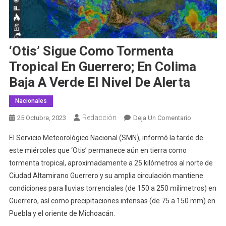
‘Otis’ Sigue Como Tormenta
Tropical En Guerrero; En Colima
Baja A Verde El Nivel De Alerta
Nacionales
Redacción
En
25 Octubre, 2023
Deja Un Comentario
‘Otis’
El Servicio Meteorológico Nacional (SMN), informó la tarde de
Sigue
este miércoles que ‘Otis’ permanece aún en tierra como
Como
tormenta tropical, aproximadamente a 25 kilómetros al norte de
Tormenta
Ciudad Altamirano Guerrero y su amplia circulación mantiene
Tropical
En
condiciones para lluvias torrenciales (de 150 a 250 milímetros) en
Guerrero;
Guerrero, así como precipitaciones intensas (de 75 a 150 mm) en
En
Puebla y el oriente de Michoacán.
Colima