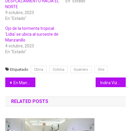
DESPLAZAMIENTO HACIA EL
En "Estado"
NORTE
9 octubre, 2023
En "Estado"
Ojo de la tormenta tropical
‘Lidia’ se ubica al suroeste de
Manzanillo
4 octubre, 2023
En "Estado"
Etiquetado
Clima
Colima
Guerrero
Otis
Navegación
En Manzanillo, Indira entrega Computadoras gratuitas a casi 300 estudiantes de secundaria
Indira Vizcaíno: ColiBecas es un programa sin precedentes en nuestro país
de
RELATED POSTS
entradas