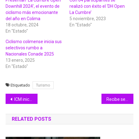
Presentan ‘La Cumbre Open
Con 64 participantes se
Downhill 2024’, el evento de
realizó con éxito el ‘DH Open
ciclismo más emocionante
La Cumbre’
del año en Colima
5 noviembre, 2023
18 octubre, 2024
En "Estado"
En "Estado"
Ciclismo colimense inicia sus
selectivos rumbo a
Nacionales Conade 2025
13 enero, 2025
En "Estado"
Etiquetado
Turismo
Navegación
ICM inicia capacitaciones en aborto seguro para personal médico del IMSS
Recibe sentencia condenatoria adolescente que había sido acusado por secuestro
de
RELATED POSTS
entradas