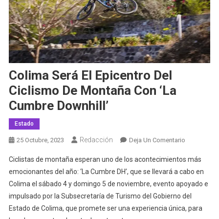
Colima Será El Epicentro Del
Ciclismo De Montaña Con ‘La
Cumbre Downhill’
Estado
Redacción
En
25 Octubre, 2023
Deja Un Comentario
Colima
Ciclistas de montaña esperan uno de los acontecimientos más
Será
emocionantes del año: ‘La Cumbre DH’, que se llevará a cabo en
El
Colima el sábado 4 y domingo 5 de noviembre, evento apoyado e
Epicentro
impulsado por la Subsecretaría de Turismo del Gobierno del
Del
Ciclismo
Estado de Colima, que promete ser una experiencia única, para
De