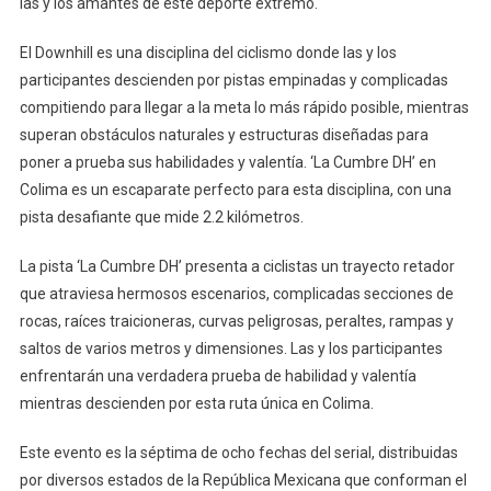
las y los amantes de este deporte extremo.
Montaña
Con
El Downhill es una disciplina del ciclismo donde las y los
‘La
participantes descienden por pistas empinadas y complicadas
Cumbre
compitiendo para llegar a la meta lo más rápido posible, mientras
Downhill’
superan obstáculos naturales y estructuras diseñadas para
poner a prueba sus habilidades y valentía. ‘La Cumbre DH’ en
Colima es un escaparate perfecto para esta disciplina, con una
pista desafiante que mide 2.2 kilómetros.
La pista ‘La Cumbre DH’ presenta a ciclistas un trayecto retador
que atraviesa hermosos escenarios, complicadas secciones de
rocas, raíces traicioneras, curvas peligrosas, peraltes, rampas y
saltos de varios metros y dimensiones. Las y los participantes
enfrentarán una verdadera prueba de habilidad y valentía
mientras descienden por esta ruta única en Colima.
Este evento es la séptima de ocho fechas del serial, distribuidas
por diversos estados de la República Mexicana que conforman el