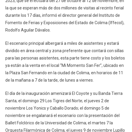
2023, que se efectuará del 27 de octubre al 12 de noviembre, en
En
la que se esperan más de dos millones de visitas al recinto ferial
El
durante los 17 días, informó el director general del Instituto de
Escenario
Principal
Fomento de Ferias y Exposiciones del Estado de Colima (Iffecol),
En
Rodolfo Aguilar Dávalos.
La
Feria
El escenario principal albergará a miles de asistentes y estará
De
dividido en área central y zona preferente que contará con sillas
Colima;
para las personas asistentes, esta parte tiene costo y los boletos
Habrá
ya están a la venta en el local “Mi Momento San Fer”, ubicado en
Zona
la Plaza San Fernando en la ciudad de Colima, en horarios de 11
Preferente
de la mañana a 7 de la tarde, de lunes a viernes.
El día de la inauguración amenizará El Coyote y su Banda Tierra
Santa; el domingo 29 Los Tigres del Norte; el jueves 2 de
noviembre Los Yonics y Caballo Dorado; el domingo 5 de
noviembre se engalanará el escenario con la presentación del
Ballet Folclórico de la Universidad de Colima; el martes 7 la
Orquesta Filarmónica de Colima; el jueves 9 de noviembre Lupillo