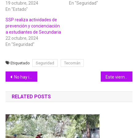
19 octubre, 2024
En "Seguridad"
En "Estado"
SSP realiza actividades de
prevención y concienciación
a estudiantes de Secundaria
22 octubre, 2024
En "Seguridad"
Etiquetado
Seguridad
Tecomán
Navegación
No hay impunidad y sí cero tolerancia a actos en contra de la tranquilidad de colimenses: Indira
Este viernes iniciará la Feria de Colima renovada, segura e incluyente
de
RELATED POSTS
entradas