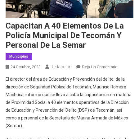
Capacitan A 40 Elementos De La
Policía Municipal De Tecomán Y
Personal De La Semar
Municipios
Redacción
En
24 Octubre, 2023
Deja Un Comentario
Capacitan
El director del área de Educación y Prevención del delito, de la
A
dirección de Seguridad Pública de Tecomán, Mauricio Romero
40
Machuca, informó que se llevó a cabo la capacitación en materia
Elementos
de Proximidad Social a 40 elementos operativos de la Dirección
De
La
de Educación y Prevención del Delito (DSP) de Tecomán, así
Policía
como a personal de la Secretaría de Marina Armada de México
Municipal
(Semar).
De
Tecomán