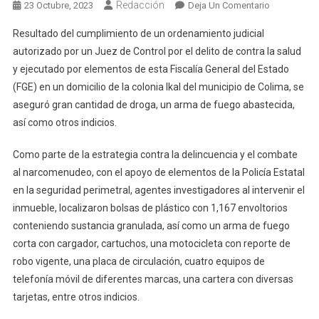
Redacción
En
23 Octubre, 2023
Deja Un Comentario
FGE:
Resultado del cumplimiento de un ordenamiento judicial
Más
autorizado por un Juez de Control por el delito de contra la salud
De
y ejecutado por elementos de esta Fiscalía General del Estado
Mil
(FGE) en un domicilio de la colonia Ikal del municipio de Colima, se
Envoltorios
Con
aseguró gran cantidad de droga, un arma de fuego abastecida,
Droga
así como otros indicios.
Y
Un
Como parte de la estrategia contra la delincuencia y el combate
Arma
al narcomenudeo, con el apoyo de elementos de la Policía Estatal
De
en la seguridad perimetral, agentes investigadores al intervenir el
Fuego
inmueble, localizaron bolsas de plástico con 1,167 envoltorios
Son
conteniendo sustancia granulada, así como un arma de fuego
Asegurado
corta con cargador, cartuchos, una motocicleta con reporte de
Durante
robo vigente, una placa de circulación, cuatro equipos de
Cateo
telefonía móvil de diferentes marcas, una cartera con diversas
tarjetas, entre otros indicios.