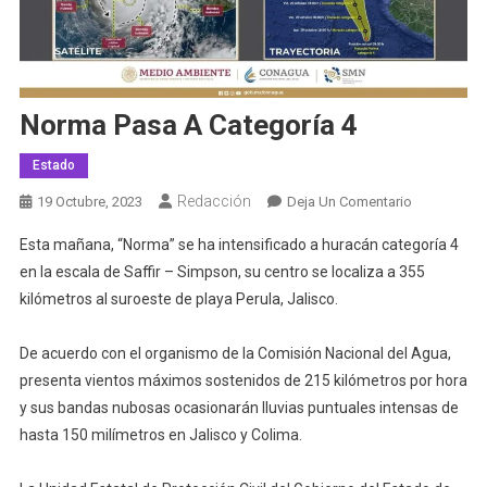
Norma Pasa A Categoría 4
Estado
Redacción
En
19 Octubre, 2023
Deja Un Comentario
Norma
Esta mañana, “Norma” se ha intensificado a huracán categoría 4
Pasa
en la escala de Saffir – Simpson, su centro se localiza a 355
A
kilómetros al suroeste de playa Perula, Jalisco.
Categoría
4
De acuerdo con el organismo de la Comisión Nacional del Agua,
presenta vientos máximos sostenidos de 215 kilómetros por hora
y sus bandas nubosas ocasionarán lluvias puntuales intensas de
hasta 150 milímetros en Jalisco y Colima.