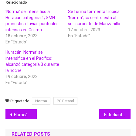
Relacionado
‘Norma’ se intensificó a
Se forma tormenta tropical
Huracán categoría 1; SMN
‘Norma’, su centro está al
pronostica lluvias puntuales
sur-suroeste de Manzanillo
intensas en Colima
17 octubre, 2023
18 octubre, 2023
En "Estado"
En "Estado"
Huracán ‘Norma’ se
intensifica en el Pacífico:
alcanzó categoría 3 durante
la noche
19 octubre, 2023
En "Estado"
Etiquetado
Norma
PC Estatal
Navegación
Huracán ‘Norma’ se intensifica en el Pacífico: alcanzó categoría 3 durante la noche
Estudiantes de tres secundarias de Manzanillo recibieron sus ColiBecas Computadoras
de
RELATED POSTS