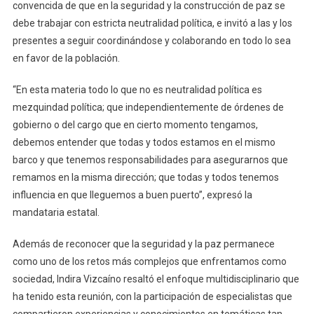
De
convencida de que en la seguridad y la construcción de paz se
Paz
debe trabajar con estricta neutralidad política, e invitó a las y los
Debemos
presentes a seguir coordinándose y colaborando en todo lo sea
De
en favor de la población.
Trabajar
Con
“En esta materia todo lo que no es neutralidad política es
Estricta
mezquindad política; que independientemente de órdenes de
Neutralidad
gobierno o del cargo que en cierto momento tengamos,
Política
debemos entender que todas y todos estamos en el mismo
barco y que tenemos responsabilidades para asegurarnos que
remamos en la misma dirección; que todas y todos tenemos
influencia en que lleguemos a buen puerto”, expresó la
mandataria estatal.
Además de reconocer que la seguridad y la paz permanece
como uno de los retos más complejos que enfrentamos como
sociedad, Indira Vizcaíno resaltó el enfoque multidisciplinario que
ha tenido esta reunión, con la participación de especialistas que