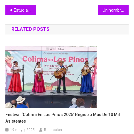
Navegación
Estudiantes de tres secundarias de Manzanillo recibieron sus ColiBecas Computadoras
Un hombre va a prisión por robar en una tienda de OXXO
de
RELATED POSTS
entradas
Festival ‘Colima En Los Pinos 2025’ Registró Más De 10 Mil
Asistentes
19 mayo, 2025
Redacción