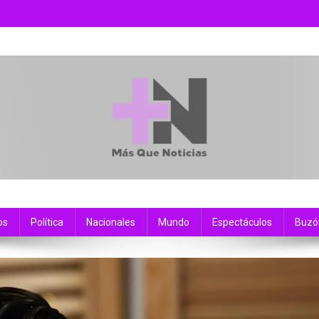
os
Política
Nacionales
Mundo
Espectáculos
Buzó