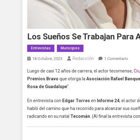
Los Sueños Se Trabajan Para A
Entrevistas
Municipios
Redacción
En
18 Octubre, 2023
1 Comentario
Los
Luego de casi 12 años de carrera, el actor tecomense,
Cr
Sueño
Premios Bravo
que otorga la
Asociación Rafael Banque
Se
Rosa de Guadalupe
”.
Trabaj
Para
En entrevista con
Edgar Torres
en
Informe 24
, el actor
Alcanz
habló del camino que ha recorrido para alcanzar sus sueño
Cruz
Rende
radicando en su natal
Tecomán
. (Al final la entrevista c