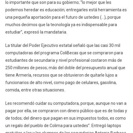
Casi
lo importante que son para su gobierno; “lo mejor que les
500
podemos heredar es educación; entregarles está herramienta es
Estudiantes
una pequeña aportación para el futuro de ustedes (…), porque
De
muchos decimos que la tecnología ya es indispensable para
Secundaria
estudiar”, expresó la mandataria.
En
Armería
La titular del Poder Ejecutivo estatal señaló que las casi 30 mil
computadoras del programa ColiBecas que se compraron para
estudiantes de secundaria y nivel profesional costaron más de
250 millones de pesos; más del doble del presupuesto anual que
tiene Armería, recursos que se obtuvieron de quitarle lujos a
funcionarios de alto nivel, como pago de celulares, gasolina,
comida, entre otras situaciones.
Les recomendó cuidar su computadora, porque, aunque no van a
pagar por ella, se compraron con dinero público que es de todas y
de todos; del dinero que pagan en sus impuestos todos, es como
un regalo del pueblo de Colima para ustedes”. Entregó laptops