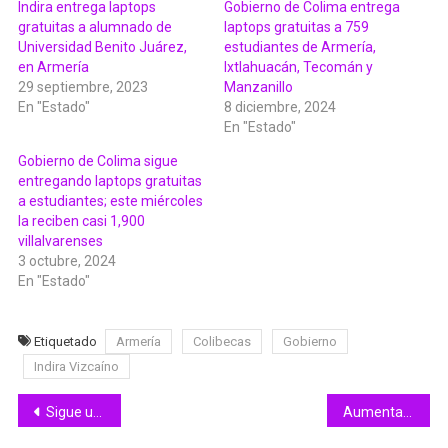
Indira entrega laptops
Gobierno de Colima entrega
gratuitas a alumnado de
laptops gratuitas a 759
Universidad Benito Juárez,
estudiantes de Armería,
en Armería
Ixtlahuacán, Tecomán y
29 septiembre, 2023
Manzanillo
En "Estado"
8 diciembre, 2024
En "Estado"
Gobierno de Colima sigue
entregando laptops gratuitas
a estudiantes; este miércoles
la reciben casi 1,900
villalvarenses
3 octubre, 2024
En "Estado"
Etiquetado
Armería
Colibecas
Gobierno
Indira Vizcaíno
Navegación
Sigue una persona en calidad de desaparecida por “Lidia”: PC Estatal
Aumenta a 100% probabilidad de ciclón en el Pacífico Centro; UEPC en alerta permanente