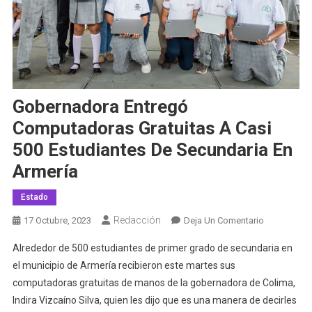
Gobernadora Entregó
Computadoras Gratuitas A Casi
500 Estudiantes De Secundaria En
Armería
Estado
Redacción
En
17 Octubre, 2023
Deja Un Comentario
Gobernador
Alrededor de 500 estudiantes de primer grado de secundaria en
Entregó
el municipio de Armería recibieron este martes sus
Computado
computadoras gratuitas de manos de la gobernadora de Colima,
Gratuitas
Indira Vizcaíno Silva, quien les dijo que es una manera de decirles
A