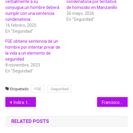
verbalmente a su
condenatoria por tentativa
conyugue,un hombre deberá
de homicidio en Manzanillo
cumplir con una sentencia
26 mayo, 2026
condenatoria
En "Seguridad"
16 febrero, 2025
En "Seguridad"
FGE obtiene sentencia de un
hombre por intentar privar de
la vida a un elemento de
seguridad
8 noviembre, 2023
En "Seguridad"
Etiquetado
FGE
Seguridad
Navegación
Indira: todo el Gobierno Colima estamos volcados en atender la emergencia
Francisco Javier Covarrubias Chávez, autor del cartel ganador en la Feria de Colima: Iffecol
de
RELATED POSTS
entradas