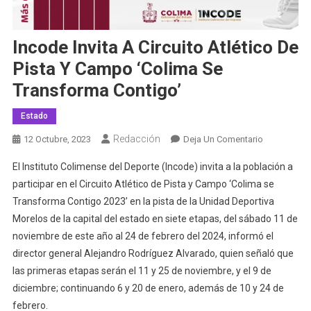
Incode Invita A Circuito Atlético De
Pista Y Campo ‘Colima Se
Transforma Contigo’
Estado
Redacción
En
12 Octubre, 2023
Deja Un Comentario
Incode
El Instituto Colimense del Deporte (Incode) invita a la población a
Invita
participar en el Circuito Atlético de Pista y Campo ‘Colima se
A
Transforma Contigo 2023’ en la pista de la Unidad Deportiva
Circuito
Morelos de la capital del estado en siete etapas, del sábado 11 de
Atlético
De
noviembre de este año al 24 de febrero del 2024, informó el
Pista
director general Alejandro Rodríguez Alvarado, quien señaló que
Y
las primeras etapas serán el 11 y 25 de noviembre, y el 9 de
Campo
diciembre; continuando 6 y 20 de enero, además de 10 y 24 de
‘Colima
febrero.