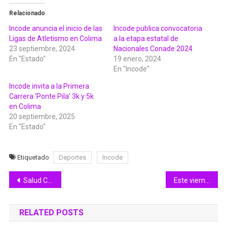
Relacionado
Incode anuncia el inicio de las
Incode publica convocatoria
Ligas de Atletismo en Colima
a la etapa estatal de
23 septiembre, 2024
Nacionales Conade 2024
En "Estado"
19 enero, 2024
En "Incode"
Incode invita a la Primera
Carrera ‘Ponte Pila’ 3k y 5k
en Colima
20 septiembre, 2025
En "Estado"
Etiquetado
Deportes
Incode
Navegación
Salud Colima realiza brigadas para prevenir enfermedades y brotes
Este viernes es la elección de la Embajadora de la Feria de Colima 2023
de
RELATED POSTS
entradas