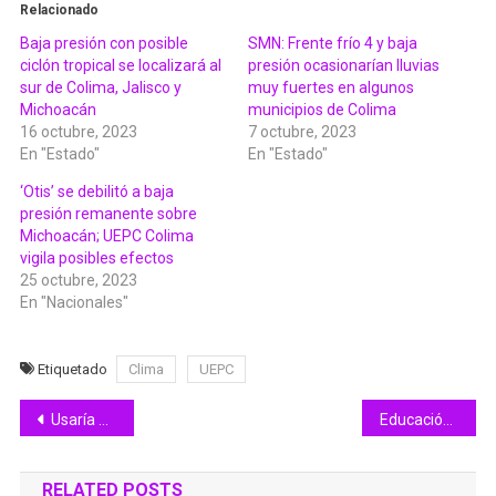
Relacionado
Baja presión con posible
SMN: Frente frío 4 y baja
ciclón tropical se localizará al
presión ocasionarían lluvias
sur de Colima, Jalisco y
muy fuertes en algunos
Michoacán
municipios de Colima
16 octubre, 2023
7 octubre, 2023
En "Estado"
En "Estado"
‘Otis’ se debilitó a baja
presión remanente sobre
Michoacán; UEPC Colima
vigila posibles efectos
25 octubre, 2023
En "Nacionales"
Etiquetado
Clima
UEPC
Navegación
Usaría Gobierno Colima Fondo creado por Indira para atender daños por Lidia
Educación y SSP impulsan superación académica de policías y sus familias, con prepa abierta
de
RELATED POSTS