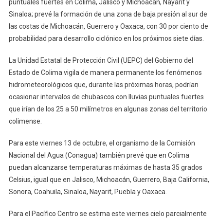
puntuales fuertes en Colima, Jalisco y Michoacán, Nayarit y
Zonas
Sinaloa; prevé la formación de una zona de baja presión al sur de
Del
las costas de Michoacán, Guerrero y Oaxaca, con 30 por ciento de
Estado
probabilidad para desarrollo ciclónico en los próximos siete días.
De
Colima
La Unidad Estatal de Protección Civil (UEPC) del Gobierno del
Estado de Colima vigila de manera permanente los fenómenos
hidrometeorológicos que, durante las próximas horas, podrían
ocasionar intervalos de chubascos con lluvias puntuales fuertes
que irían de los 25 a 50 milímetros en algunas zonas del territorio
colimense.
Para este viernes 13 de octubre, el organismo de la Comisión
Nacional del Agua (Conagua) también prevé que en Colima
puedan alcanzarse temperaturas máximas de hasta 35 grados
Celsius, igual que en Jalisco, Michoacán, Guerrero, Baja California,
Sonora, Coahuila, Sinaloa, Nayarit, Puebla y Oaxaca.
Para el Pacífico Centro se estima este viernes cielo parcialmente