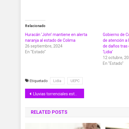
Relacionado
Huracán ‘John’ mantiene en alerta
Gobierno de C
naranja al estado de Colima
de atención a 
26 septiembre, 2024
de daños tras 
En "Estado"
‘Lidia’
12 octubre, 2
En "Estado"
Etiquetado
Lidia
UEPC
Navegación
Lluvias torrenciales esta noche en Colima, monitorea PC barrancas por posible lahar
de
RELATED POSTS
entradas