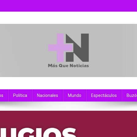
os
Política
Nacionales
Mundo
Espectáculos
Buzó