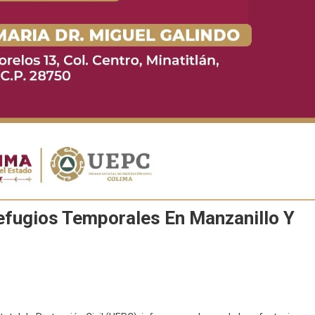
efugios Temporales En Manzanillo Y
En
Gobierno