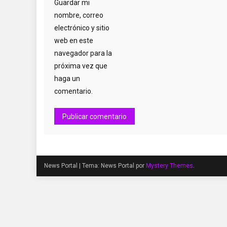
Guardar mi
nombre, correo
electrónico y sitio
web en este
navegador para la
próxima vez que
haga un
comentario.
News Portal
|
Tema: News Portal por
Mystery Themes
.