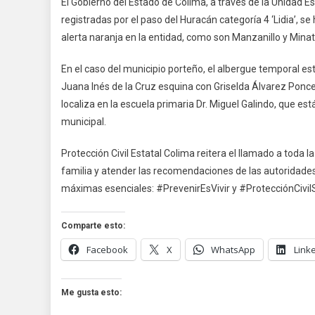
El Gobierno del Estado de Colima, a través de la Unidad E
registradas por el paso del Huracán categoría 4 ‘Lidia’, 
alerta naranja en la entidad, como son Manzanillo y Minati
En el caso del municipio porteño, el albergue temporal es
Juana Inés de la Cruz esquina con Griselda Álvarez Ponce
localiza en la escuela primaria Dr. Miguel Galindo, que es
municipal.
Protección Civil Estatal Colima reitera el llamado a toda
familia y atender las recomendaciones de las autoridades,
máximas esenciales: #PrevenirEsVivir y #ProtecciónCi
Comparte esto:
Facebook
X
WhatsApp
Link
Me gusta esto: