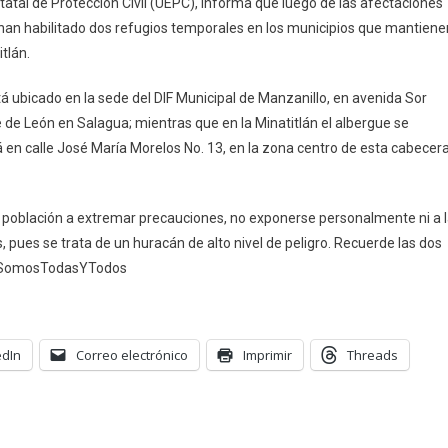
statal de Protección Civil (UEPC), informa que luego de las afectaciones
De
se han habilitado dos refugios temporales en los municipios que mantiene
Colima
tlán.
Habilita
Refugios
tá ubicado en la sede del DIF Municipal de Manzanillo, en avenida Sor
Temporales
 de León en Salagua; mientras que en la Minatitlán el albergue se
En
Manzanillo
tá en calle José María Morelos No. 13, en la zona centro de esta cabecer
Y
Minatitlán
 la población a extremar precauciones, no exponerse personalmente ni a 
 pues se trata de un huracán de alto nivel de peligro. Recuerde las dos
vilSomosTodasYTodos
edIn
Correo electrónico
Imprimir
Threads