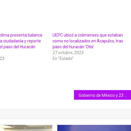
olima presenta balance
UEPC ubicó a colimenses que estaban
la ciudadanía y reporte
como no localizados en Acapulco, tras
el paso del Huracán
paso del huracán ‘Otis’
27 octubre, 2023
023
En "Estado"
Gobierno de México y 23 estados firman Acuerdo Nacional para la Federalización del Sistema de Salud para el Bienestar