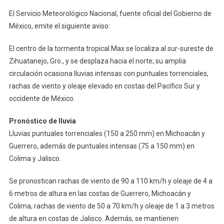
LA
El Servicio Meteorológico Nacional, fuente oficial del Gobierno de
TORMENTA
México, emite el siguiente aviso:
TROPICAL
MAX
El centro de la tormenta tropical Max se localiza al sur-sureste de
SE
Zihuatanejo, Gro., y se desplaza hacia el norte; su amplia
LOCALIZA
circulación ocasiona lluvias intensas con puntuales torrenciales,
AL
SUR-
rachas de viento y oleaje elevado en costas del Pacífico Sur y
SURESTE
occidente de México.
DE
ZIHUATANEJ
P
ronóstico de lluvia
GRO.,
Lluvias puntuales torrenciales (150 a 250 mm) en Michoacán y
Y
Guerrero, además de puntuales intensas (75 a 150 mm) en
MANTIENE
Colima y Jalisco.
DESPLAZAM
HACIA
Se pronostican rachas de viento de 90 a 110 km/h y oleaje de 4 a
EL
6 metros de altura en las costas de Guerrero, Michoacán y
NORTE
Colima, rachas de viento de 50 a 70 km/h y oleaje de 1 a 3 metros
de altura en costas de Jalisco. Además, se mantienen