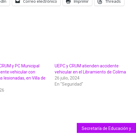
edIn
Correo electrónico
Imprimir
Threads
CRUM y PC Municipal
UEPC y CRUM atienden accidente
ente vehicular con
vehicular en el Libramiento de Colima
s lesionadas, en Villa de
26 julio, 2024
En "Seguridad"
026
Secretaría de Educación y Cultura realiza ceremonia cívica mensual