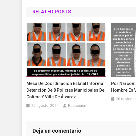
de
RELATED POSTS
entradas
Mesa De Coordinación Estatal Informa
Por Narcom
Detención De 8 Policías Municipales De
Hombre Es V
Colima Y Villa De Álvarez
20 noviemb
29 agosto, 2024
Redacción
Deja un comentario