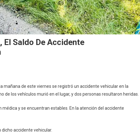
, El Saldo De Accidente
n
n
n
la mañana de este viernes se registró un accidente vehicular en la
allecido
no de los vehículos murió en el lugar, y dos personas resultaron heridas.
os
 médica y se encuentran estables. En la atención del accidente
esionados,
l
aldo
 dicho accidente vehicular.
e
ccidente