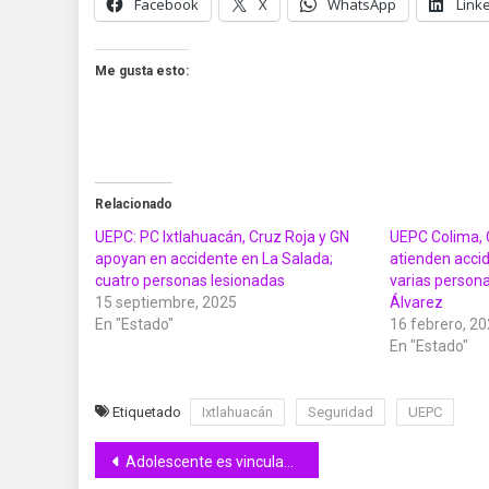
Facebook
X
WhatsApp
Link
Me gusta esto:
Relacionado
UEPC: PC Ixtlahuacán, Cruz Roja y GN
UEPC Colima, 
apoyan en accidente en La Salada;
atienden accid
cuatro personas lesionadas
varias persona
15 septiembre, 2025
Álvarez
En "Estado"
16 febrero, 2
En "Estado"
Etiquetado
Ixtlahuacán
Seguridad
UEPC
Navegación
Adolescente es vinculado a proceso por secuestro