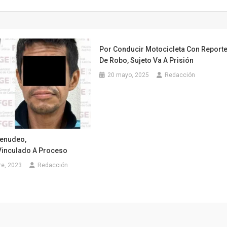
Por Conducir Motocicleta Con Report
De Robo, Sujeto Va A Prisión
20 mayo, 2025
Redacción
enudeo,
inculado A Proceso
re, 2023
Redacción