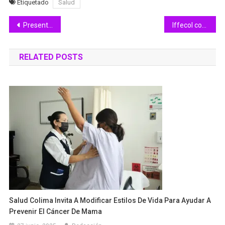
Etiquetado
Salud
Navegación
Presentan Festival ‘La Campana Lager Fest’, será el 17 y 18 de noviembre
Iffecol convoca al Concurso de Catrinas y Catrines en la Feria de Colima
de
RELATED POSTS
entradas
Salud Colima Invita A Modificar Estilos De Vida Para Ayudar A
Prevenir El Cáncer De Mama