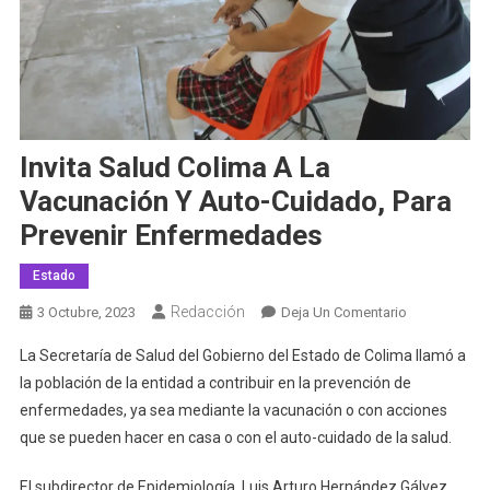
Invita Salud Colima A La
Vacunación Y Auto-Cuidado, Para
Prevenir Enfermedades
Estado
Redacción
En
3 Octubre, 2023
Deja Un Comentario
Invita
La Secretaría de Salud del Gobierno del Estado de Colima llamó a
Salud
la población de la entidad a contribuir en la prevención de
Colima
enfermedades, ya sea mediante la vacunación o con acciones
A
que se pueden hacer en casa o con el auto-cuidado de la salud.
La
Vacunación
El subdirector de Epidemiología, Luis Arturo Hernández Gálvez,
Y