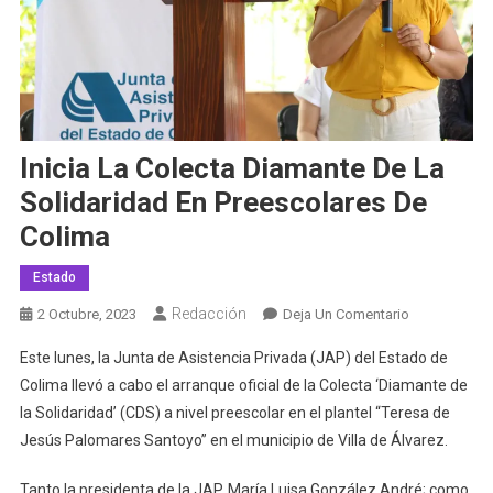
Inicia La Colecta Diamante De La
Solidaridad En Preescolares De
Colima
Estado
Redacción
En
2 Octubre, 2023
Deja Un Comentario
Inicia
Este lunes, la Junta de Asistencia Privada (JAP) del Estado de
La
Colima llevó a cabo el arranque oficial de la Colecta ‘Diamante de
Colecta
la Solidaridad’ (CDS) a nivel preescolar en el plantel “Teresa de
Diamante
Jesús Palomares Santoyo” en el municipio de Villa de Álvarez.
De
La
Tanto la presidenta de la JAP, María Luisa González André; como
Solidaridad