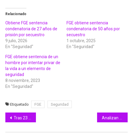
Relacionado
Obtiene FGE sentencia
FGE obtiene sentencia
condenatoria de 27 años de
condenatoria de 50 años por
prisión por secuestro
secuestro
9 julio, 2026
1 octubre, 2025
En "Seguridad"
En "Seguridad"
FGE obtiene sentencia de un
hombre por intentar privar de
la vida a un elemento de
seguridad
8 noviembre, 2023
En "Seguridad"
Etiquetado
FGE
Seguridad
Navegación
Tras 23 años, primaria en Villa de Álvarez recibe mobiliario nuevo por la Gobernadora
Analizan colocación de paraderos de camiones, “vienen buenas noticias”: Subsemov
de