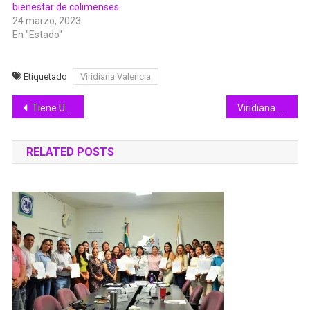
bienestar de colimenses
24 marzo, 2023
En "Estado"
Etiquetado
Viridiana Valencia
Navegación
Tiene UTeM compromiso social: Guillermo Torres López
Viridiana Valencia anuncia segunda oportunidad para aprendices de JCF que dejaron incompleta su capacitación
de
RELATED POSTS
entradas