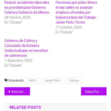
Reducir accidentes laborales
Personas que piden dinero
es prioridad para Gobierno
en las calles no aceptan
Colima y Gobierno de México
empleos ofrecidos por
28 febrero, 2024
Subsecretaría del Trabajo:
En "Estado"
Javier Pinto Torres
17 octubre, 2024
En "Estado"
Gobierno de Colima y
Consulado de Estados
Unidostrabajan en beneficio
de colimenses
1 diciembre, 2023
En "Estado"
Etiquetado
IMSS
Javier Pinto
Trabajo
Navegación
Kioscos de Servicios Electrónicos suspenden trámites por mantenimiento este fin de semana; se reanuda la atención el lunes
Salud fortalece acciones para combatir sobrepeso y obesidad en el estado de Colima
de
RELATED POSTS