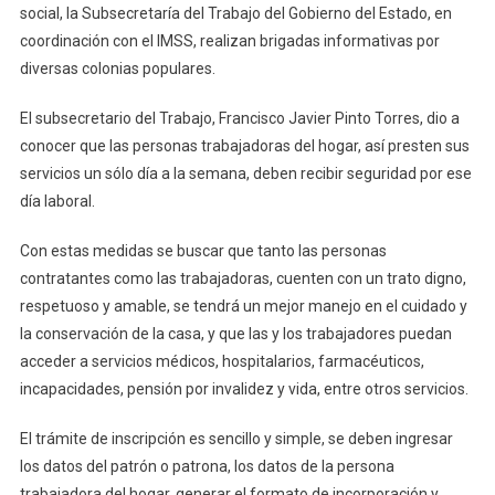
La
social, la Subsecretaría del Trabajo del Gobierno del Estado, en
Incorpo
coordinación con el IMSS, realizan brigadas informativas por
De
diversas colonias populares.
Persona
Trabaja
El subsecretario del Trabajo, Francisco Javier Pinto Torres, dio a
Del
conocer que las personas trabajadoras del hogar, así presten sus
Hogar
servicios un sólo día a la semana, deben recibir seguridad por ese
Al
día laboral.
IMSS
Con estas medidas se buscar que tanto las personas
contratantes como las trabajadoras, cuenten con un trato digno,
respetuoso y amable, se tendrá un mejor manejo en el cuidado y
la conservación de la casa, y que las y los trabajadores puedan
acceder a servicios médicos, hospitalarios, farmacéuticos,
incapacidades, pensión por invalidez y vida, entre otros servicios.
El trámite de inscripción es sencillo y simple, se deben ingresar
los datos del patrón o patrona, los datos de la persona
trabajadora del hogar, generar el formato de incorporación y