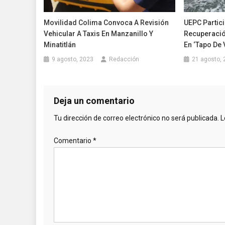
Movilidad Colima Convoca A Revisión
UEPC Partici
Vehicular A Taxis En Manzanillo Y
Recuperació
Minatitlán
En ‘Tapo De 
9 agosto, 2023
Redacción
21 agosto, 
Deja un comentario
Tu dirección de correo electrónico no será publicada.
L
Comentario
*