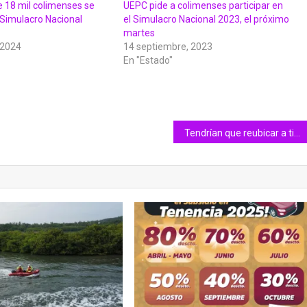
e 18 mil colimenses se
UEPC pide a colimenses participar en
l Simulacro Nacional
el Simulacro Nacional 2023, el próximo
martes
 2024
14 septiembre, 2023
En "Estado"
Tendrían que reubicar a tianguistas de los miércoles, en Tecomán