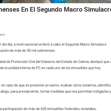
imenses En El Segundo Macro Simulacr
En
ario
Participan
del día, a nivel nacional se llevó a cabo el Segundo Macro Simulacro
Más
ipación de más de 30 mil colimenses.
De
30
atal de Protección Civil del Gobierno del Estado de Colima, destacó que 
Mil
s de la unidad interna de PC en cada uno de los inmuebles que hoy
Colimenses
En
El
r en caso de que se presente un sismo, evaluar cómo estamos, identific
Segundo
 trabajo, para previamente, tomar medidas que nos permitan mitigarlos 
Macro
Simulacro
Nacional
2023
 la participación de más de 600 inmuebles federales, estatales,