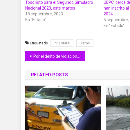
Todo listo para el Segundo Simulacro
UEPC: cerca d
Nacional 2023, este martes
han inscrito a
18 septiembre, 2023
2024
En "Estado"
5 septiembre,
En "Estado"
Etiquetado
PC Estatal
Sismo
Navegación
Por el delito de violación en agravio de una adolescente, un hombre es vinculado a proceso
de
RELATED POSTS
entradas