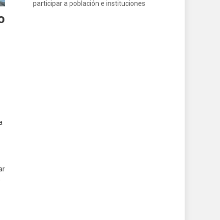
participar a población e instituciones
o
a
ar
y