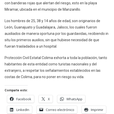
A
con banderas rojas que alertan del riesgo, esto en la playa
3
Miramar, ubicada en el municipio de Manzanillo.
Hombre
En
Los hombres de 25, 38 y 14 años de edad, son originarios de
Riesgo
León, Guanajuato y Guadalajara, Jalisco, los cuales fueron
De
auxiliados de manera oportuna por los guardavidas, recibiendo in
Ahogar
situ los primeros auxilios, sin que hubiese necesidad de que
En
fueran trasladados a un hospital.
El
Mar
Protección Civil Estatal Colima exhorta a toda la población, tanto
habitantes de esta entidad como turistas nacionales y del
extranjero, a respetar los señalamientos establecidos en las
costas de Colima, para no poner en riesgo su vida.
Comparte esto:
Facebook
X
WhatsApp
LinkedIn
Correo electrónico
Imprimir