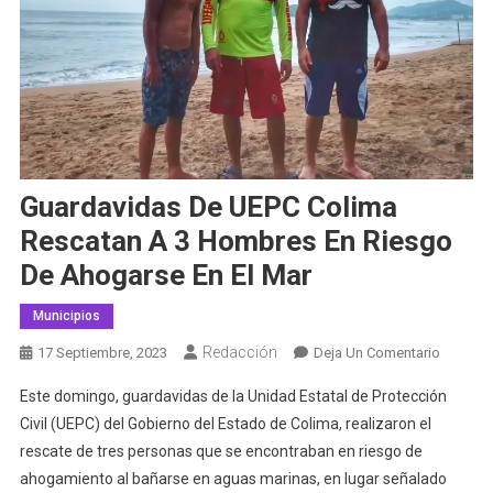
Guardavidas De UEPC Colima
Rescatan A 3 Hombres En Riesgo
De Ahogarse En El Mar
Municipios
Redacción
En
17 Septiembre, 2023
Deja Un Comentario
Guardav
Este domingo, guardavidas de la Unidad Estatal de Protección
De
Civil (UEPC) del Gobierno del Estado de Colima, realizaron el
UEPC
rescate de tres personas que se encontraban en riesgo de
Colima
ahogamiento al bañarse en aguas marinas, en lugar señalado
Rescata