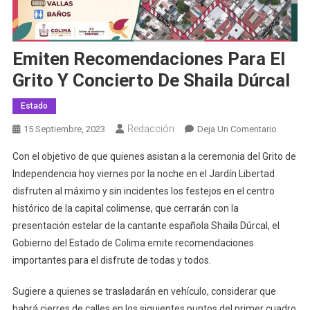
Emiten Recomendaciones Para El
Grito Y Concierto De Shaila Dúrcal
Estado
Redacción
En
15 Septiembre, 2023
Deja Un Comentario
Emiten
Con el objetivo de que quienes asistan a la ceremonia del Grito de
Recome
Independencia hoy viernes por la noche en el Jardín Libertad
Para
disfruten al máximo y sin incidentes los festejos en el centro
El
histórico de la capital colimense, que cerrarán con la
Grito
Y
presentación estelar de la cantante española Shaila Dúrcal, el
Concier
Gobierno del Estado de Colima emite recomendaciones
De
importantes para el disfrute de todas y todos.
Shaila
Dúrcal
Sugiere a quienes se trasladarán en vehículo, considerar que
habrá cierres de calles en los siguientes puntos del primer cuadro