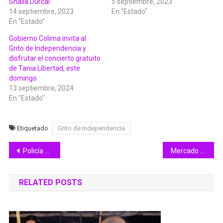
Shaila Dúrcal
5 septiembre, 2023
14 septiembre, 2023
En "Estado"
En "Estado"
Gobierno Colima invita al
Grito de Independencia y
disfrutar el concierto gratuito
de Tania Libertad, este
domingo
13 septiembre, 2024
En "Estado"
Etiquetado
Grito de Independencia
Navegación
Policía Estatal de Colima detiene a una persona con arma, cartuchos y droga
Mercado de “Las Pulgas” deja los terrenos de la feria este domingo
de
RELATED POSTS
entradas