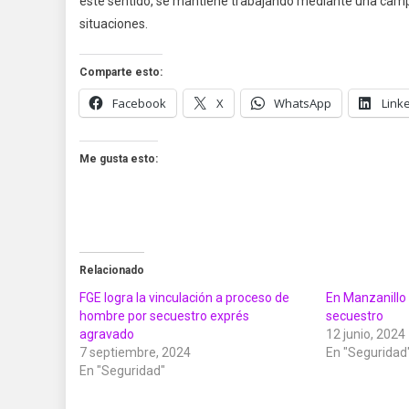
este sentido, se mantiene trabajando mediante una campa
situaciones.
Comparte esto:
Facebook
X
WhatsApp
Link
Me gusta esto:
Relacionado
FGE logra la vinculación a proceso de
En Manzanillo
hombre por secuestro exprés
secuestro
agravado
12 junio, 2024
7 septiembre, 2024
En "Seguridad
En "Seguridad"