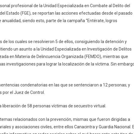
UECDS
rsonal profesional de la Unidad Especializada en Combate al Delito del
Logra
del Estado (FGE), se reportan las acciones efectuadas desde el pasado
La
 anualidad, siendo esto, parte de la campaña “Entérate, logros
Sentencia
Condenatoria
Para
s de los cuales se resolvieron 5 de ellos, consiguiendo la detención y
12
Personas
itiendo un asunto a la Unidad Especializada en Investigación de Delitos
Y
lizada en Materia de Delincuencia Organizada (FEMDO), mientras que
La
s investigaciones para lograr la localización de la víctima. Sin embargo
Vinculación
A
Proceso
 sentencias condenatorias en las que se sentenciaron a 12 personas; y
De
 por el Juez de Control.
12
Más
a liberación de 58 personas víctimas de secuestro virtual.
Por
Secuestro
temas relacionados con la prevención, mismas que fueron dirigidas a
les y asociaciones civiles, entre ellos Canacintra y Guardia Nacional. 