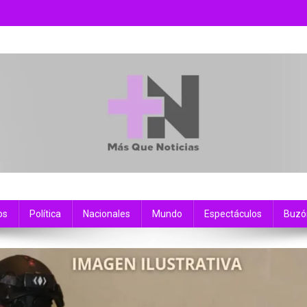
os
Política
Nacionales
Mundo
Espectáculos
Buzó