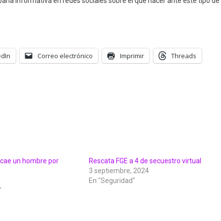
ña informativa en redes sociales sobre el qué hacer ante este tipo de
edIn
Correo electrónico
Imprimir
Threads
 cae un hombre por
Rescata FGE a 4 de secuestro virtual
3 septiembre, 2024
En "Seguridad"
"