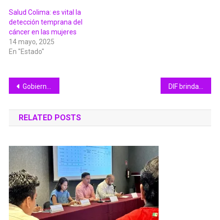
Salud Colima: es vital la
detección temprana del
cáncer en las mujeres
14 mayo, 2025
En "Estado"
Navegación
Gobierno Colima realiza acciones para nulidad de contratos lesivos en torno al relleno sanitario
DIF brindará primeros auxilios en salud mental: Nuria Fernández
de
RELATED POSTS
entradas