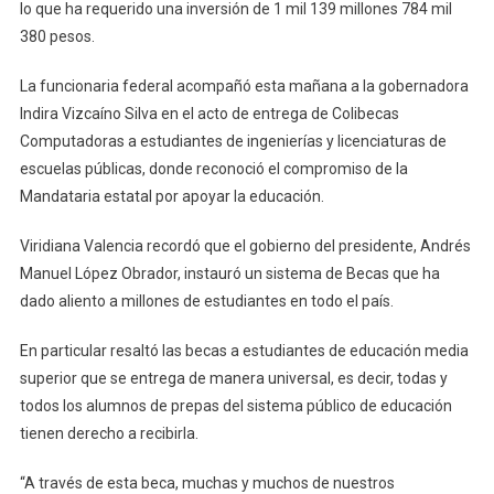
Ha
lo que ha requerido una inversión de 1 mil 139 millones 784 mil
Invertid
380 pesos.
El
Gobiern
La funcionaria federal acompañó esta mañana a la gobernadora
De
Indira Vizcaíno Silva en el acto de entrega de Colibecas
México
Computadoras a estudiantes de ingenierías y licenciaturas de
En
escuelas públicas, donde reconoció el compromiso de la
Becas
Mandataria estatal por apoyar la educación.
Para
Estudia
Viridiana Valencia recordó que el gobierno del presidente, Andrés
De
Manuel López Obrador, instauró un sistema de Becas que ha
Prepa
dado aliento a millones de estudiantes en todo el país.
En
Colima:
En particular resaltó las becas a estudiantes de educación media
Viridian
superior que se entrega de manera universal, es decir, todas y
Valencia
todos los alumnos de prepas del sistema público de educación
tienen derecho a recibirla.
“A través de esta beca, muchas y muchos de nuestros