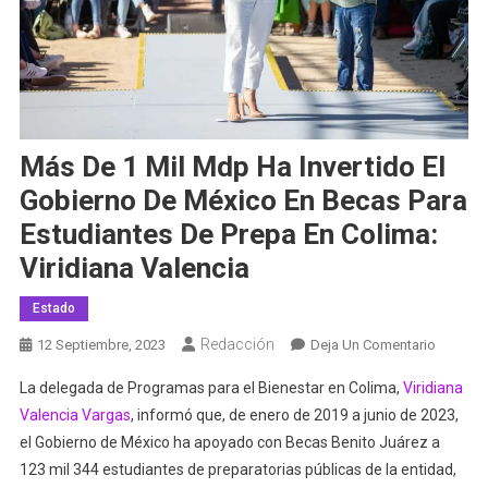
Más De 1 Mil Mdp Ha Invertido El
Gobierno De México En Becas Para
Estudiantes De Prepa En Colima:
Viridiana Valencia
Estado
Redacción
En
12 Septiembre, 2023
Deja Un Comentario
Más
La delegada de Programas para el Bienestar en Colima,
Viridiana
De
Valencia Vargas
, informó que, de enero de 2019 a junio de 2023,
1
el Gobierno de México ha apoyado con Becas Benito Juárez a
Mil
123 mil 344 estudiantes de preparatorias públicas de la entidad,
Mdp