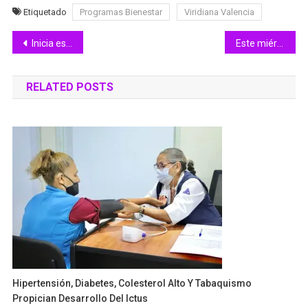
Etiquetado
Programas Bienestar
Viridiana Valencia
Navegación
Inicia este miércoles construcción del tramo en km 34
Este miércoles inician trabajos en el km 34 de la carretera Villa de Álvarez-Minatitlán
de
RELATED POSTS
entradas
Hipertensión, Diabetes, Colesterol Alto Y Tabaquismo
Propician Desarrollo Del Ictus