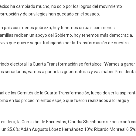
Nacional
xico ha cambiado mucho, no solo por los logros del movimiento
De
rrupción y de privilegios han quedado en el pasado.
La
Defensa
un país con menos pobreza, hoy tenemos un país con menos
De
familias reciben un apoyo del Gobierno, hoy tenemos más democracia,
La
ivo que quiere seguir trabajando por la Transformación de nuestro
Cuarta
Transformación
riodo electoral, la Cuarta Transformación se fortalece: ”¡Vamos a ganar
las senadurías, vamos a ganar las gubernaturas y va a haber Presidenta
 de los Comités de la Cuarta Transformación, luego de ser la aspirant
omo en los procedimientos espejo que fueron realizados a lo largo y
:
, es decir, la Comisión de Encuestas, Claudia Sheinbaum se posicionó co
on un 25.6%; Adán Augusto López Hernández 10%; Ricardo Monreal 6.5%