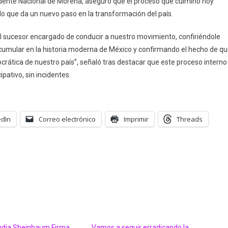
sidente Nacional de Morena, aseguró que el proceso que culminó hoy
lo que da un nuevo paso en la transformación del país.
al sucesor encargado de conducir a nuestro movimiento, confiriéndole
acumular en la historia moderna de México y confirmando el hecho de q
crática de nuestro país’’, señaló tras destacar que este proceso interno
ipativo, sin incidentes.
edIn
Correo electrónico
Imprimir
Threads
udia Sheinbaum Firma
Vamos a seguir erradicando la