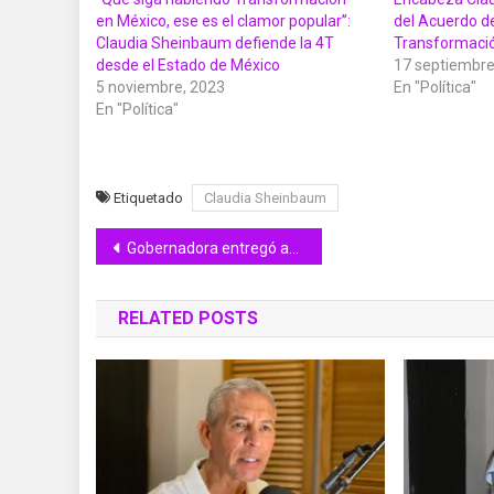
en México, ese es el clamor popular’’:
del Acuerdo de
Claudia Sheinbaum defiende la 4T
Transformaci
desde el Estado de México
17 septiembre
5 noviembre, 2023
En "Política"
En "Política"
Etiquetado
Claudia Sheinbaum
Navegación
Gobernadora entregó ambulancia al Ayuntamiento de Armería; muy pronto habrá otra
de
RELATED POSTS
entradas