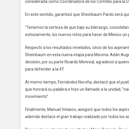
considerada como Coordinadora de los Comités para la De
En este sentido, garantizó que Sheinbaum Pardo será quie
‘’Tenemos la certeza de que bajo su liderazgo, consolid
exitosamente, los nuevos retos para hacer de México un p
Respecto a los resultados revelados, cinco de los aspiran
Sheinbaum en esta nueva etapa para Morena. Adán Augus
decisión, por su parte Ricardo Monreal, agradeció a qui
para defender a la 4T.
Al mismo tiempo, Fernández Noroña, destacó que el pueblo
que honrará su palabra e hizo un llamado a la unidad, ‘’n
movimiento’’.
Finalmente, Manuel Velasco, aseguró que todos los aspira
además destacó el gran trabajo realizado por todos los a