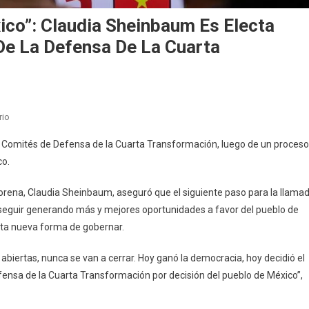
xico”: Claudia Sheinbaum Es Electa
e La Defensa De La Cuarta
En
rio
’’Hoy
s Comités de Defensa de la Cuarta Transformación, luego de un proceso
Decidió
co.
El
Pueblo
orena, Claudia Sheinbaum, aseguró que el siguiente paso para la llama
De
e seguir generando más y mejores oportunidades a favor del pueblo de
México”:
sta nueva forma de gobernar.
Claudia
Sheinbaum
abiertas, nunca se van a cerrar. Hoy ganó la democracia, hoy decidió el
Es
fensa de la Cuarta Transformación por decisión del pueblo de México’’,
Electa
Como
Coordinadora