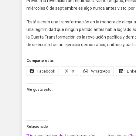
Previo a la revelación de resultados, Mario Delgado, Pre
miércoles 6 de septiembre es algo nunca antes visto, por 
‘’Está siendo una transformación en la manera de elegir 
una legitimidad que ningún partido antes había logrado 
la Cuarta Transformación es la revolución pacífica y demo
de selección fue un ejercicio democrático, unitario y partic
Comparte esto:
Facebook
X
WhatsApp
Link
Me gusta esto:
Relacionado
’’Que siga habiendo Transformación
Encabeza Cla