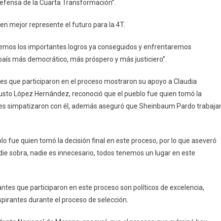
fensa de la Cuarta Transformación’’.
n mejor represente el futuro para la 4T.
aremos los importantes logros ya conseguidos y enfrentaremos
aís más democrático, más próspero y más justiciero’’.
tes que participaron en el proceso mostraron su apoyo a Claudia
to López Hernández, reconoció que el pueblo fue quien tomó la
enes simpatizaron con él, además aseguró que Sheinbaum Pardo trabaja
 fue quien tomó la decisión final en este proceso, por lo que aseveró
adie sobra, nadie es innecesario, todos tenemos un lugar en este
ntes que participaron en este proceso son políticos de excelencia,
spirantes durante el proceso de selección.