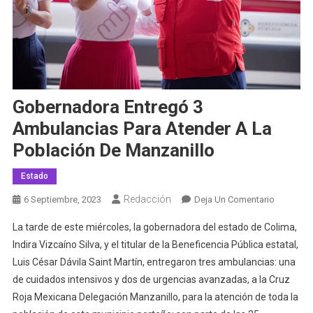
Gobernadora Entregó 3
Ambulancias Para Atender A La
Población De Manzanillo
Estado
Redacción
En
6 Septiembre, 2023
Deja Un Comentario
Gobernad
La tarde de este miércoles, la gobernadora del estado de Colima,
Entregó
Indira Vizcaíno Silva, y el titular de la Beneficencia Pública estatal,
3
Luis César Dávila Saint Martín, entregaron tres ambulancias: una
Ambulanc
de cuidados intensivos y dos de urgencias avanzadas, a la Cruz
Para
Atender
Roja Mexicana Delegación Manzanillo, para la atención de toda la
A