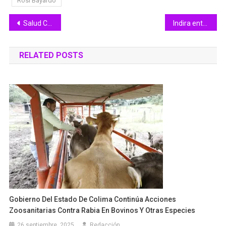
Rosi Bayardo
Navegación
Salud Colima orienta sobre rara enfermedad incapacitante
Indira entregó rehabilitación de jardín en Ejido Francisco Villa, en Manzanillo
de
RELATED POSTS
entradas
Gobierno Del Estado De Colima Continúa Acciones
Zoosanitarias Contra Rabia En Bovinos Y Otras Especies
26 septiembre, 2025
Redacción