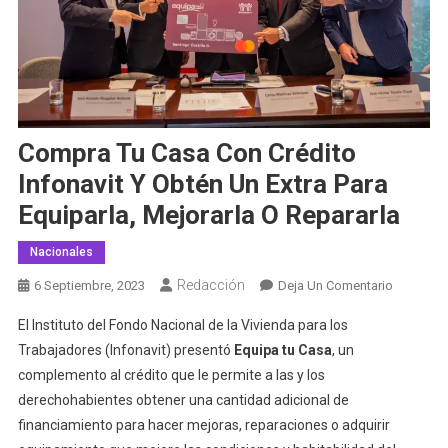
Compra Tu Casa Con Crédito
Infonavit Y Obtén Un Extra Para
Equiparla, Mejorarla O Repararla
Nacionales
Redacción
En
6 Septiembre, 2023
Deja Un Comentario
Compra
El Instituto del Fondo Nacional de la Vivienda para los
Tu
Trabajadores (Infonavit) presentó
Equipa tu Casa
, un
Casa
complemento al crédito que le permite a las y los
Con
derechohabientes obtener una cantidad adicional de
Crédito
Infonavit
financiamiento para hacer mejoras, reparaciones o adquirir
Y