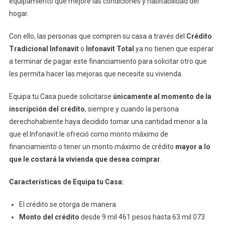
equipamiento que mejore las condiciones y habitabilidad del
Obtén
hogar.
Un
Extra
Con ello, las personas que compren su casa a través del
Crédito
Para
Tradicional Infonavit
o
Infonavit Total
ya no tienen que esperar
Equiparla
a terminar de pagar este financiamiento para solicitar otro que
Mejorarla
les permita hacer las mejoras que necesite su vivienda.
O
Repararla
Equipa tu Casa puede solicitarse
únicamente al momento de la
inscripción del crédito
, siempre y cuando la persona
derechohabiente haya decidido tomar una cantidad menor a la
que el Infonavit le ofreció como monto máximo de
financiamiento o tener un monto máximo de crédito
mayor a lo
que le costará la vivienda que desea comprar
.
Características de Equipa tu Casa:
El crédito se otorga de manera
Monto del crédito
desde 9 mil 461 pesos hasta 63 mil 073