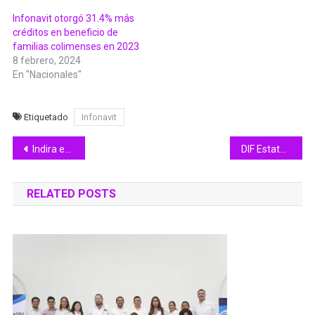
Infonavit otorgó 31.4% más
créditos en beneficio de
familias colimenses en 2023
8 febrero, 2024
En "Nacionales"
Etiquetado
Infonavit
Navegación
Indira entregó ambulancias en Cuauhtémoc, para atender las necesidades de sus habitantes
DIF Estatal Colima ofreció Brigada ‘Bienestar en tu Comunidad’ en Marimar 3
de
RELATED POSTS
entradas